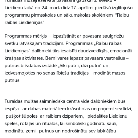
Turaidas muzejrezervāts pavasara gadskārtu svētku –
Lieldienu laikā no 24. marta līdz 17. aprīlim piedāvā izglītojošo
programmu pirmsskolas un sākumskolas skolēniem “Raibu
raibās Lieldieniņas”.
Programmas mērķis – iepazīstināt ar pavasara saulgriežu
svētku latviskajām tradīcijām. Programmas „Raibu raibās
Lieldieniņas” dalībnieki tiks iesaistīti daudzveidīgās, emocionāli
krāšņās aktivitātēs. Bērni varēs iepazīt pavasara vēstnešus –
putnus brīvdabas izstādē „Sīki putni, diži putni” un,
iedvesmojoties no senas lībiešu tradīcijas – modināt mazos
putnus.
Turaidas muižas saimnieciskā centra vidē dalībniekiem būs
iespēja ar dabas materiāliem krāsot olas un paņemt sev līdzi,
pušķot šūpoles ar raibiem dzīpariem, piedalīties Lieldienu
spēlēs, rotaļās un rituālos, lai simboliski godinātu sauli,
modinātu zemi, putnus un nodrošinātu sev labklājību