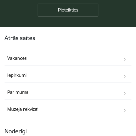
Kājene
Ātrās saites
Vakances
Iepirkumi
Par mums
Muzeja rekvizīti
Noderīgi