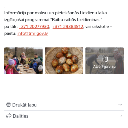
.
Informācija par maksu un pieteikšanās Lieldienu laika
izglītojošai programmai “Raibu raibās Lieldieniņas!”
pa tālr.
+371 20277930
,
+371 29384512
, vai rakstot e –
pastu:
info@tmr.gov.lv
+3
Atvērt galeriju
Drukāt lapu
Dalīties