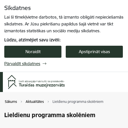
Pāriet uz lapas saturu
Sīkdatnes
Spied
lai meklētu
Enter
Lai šī tīmekļvietne darbotos, tā izmanto obligāti nepieciešamās
sīkdatnes. Ar Jūsu piekrišanu papildus šajā vietnē var tikt
izmantotas statistikas un sociālo mediju sīkdatnes.
Lūdzu, atzīmējiet savu izvēli:
Noraidīt
Apstiprināt visas
Pārvaldīt sīkdatnes
Sākums
Aktualitātes
Lieldienu programma skolēniem
Lieldienu programma skolēniem