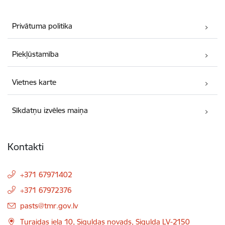
Privātuma politika
Piekļūstamība
Vietnes karte
Sīkdatņu izvēles maiņa
Kontakti
+371 67971402
+371 67972376
E-pasts:
pasts@tmr.gov.lv
Turaidas iela 10, Siguldas novads, Sigulda LV-2150