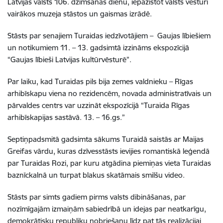
Latvijas valsts 106. dzimšanas dienu, iepazīstot valsts vēsturi
vairākos muzeja stāstos un gaismas izrādē.
Stāsts par senajiem Turaidas iedzīvotājiem – Gaujas lībiešiem
un notikumiem 11. – 13. gadsimtā izzināms ekspozīcijā
“Gaujas lībieši Latvijas kultūrvēsturē”.
Par laiku, kad Turaidas pils bija zemes valdnieku – Rīgas
arhibīskapu viena no rezidencēm, novada administratīvais un
pārvaldes centrs var uzzināt ekspozīcijā “Turaida Rīgas
arhibīskapijas sastāvā. 13. – 16.gs.”
Septiņpadsmitā gadsimta sākums Turaidā saistās ar Maijas
Greifas vārdu, kuras dzīvesstāsts ievijies romantiskā leģendā
par Turaidas Rozi, par kuru atgādina piemiņas vieta Turaidas
baznīckalnā un turpat blakus skatāmais smilšu video.
Stāsts par simts gadiem pirms valsts dibināšanas, par
nozīmīgajām izmaiņām sabiedrībā un idejas par neatkarīgu,
demokrātisku republiku nobriešanu līdz pat tās realizācijai