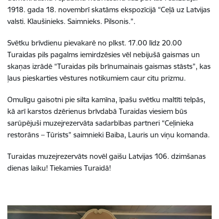
1918. gada 18. novembrī skatāms ekspozīcijā “Ceļā uz Latvijas
valsti. Klaušinieks. Saimnieks. Pilsonis.”.
Svētku brīvdienu pievakarē no plkst. 17.00 līdz 20.00
Turaidas pils pagalms iemirdzēsies vēl nebijušā gaismas un
skaņas izrādē “Turaidas pils brīnumainais gaismas stāsts”, kas
ļaus pieskarties vēstures notikumiem caur citu prizmu.
Omulīgu gaisotni pie silta kamīna, īpašu svētku maltīti telpās,
kā arī karstos dzērienus brīvdabā Turaidas viesiem būs
sarūpējuši muzejrezervāta sadarbības partneri “Ceļinieka
restorāns – Tūrists” saimnieki Baiba, Lauris un viņu komanda.
Turaidas muzejrezervāts novēl gaišu Latvijas 106. dzimšanas
dienas laiku! Tiekamies Turaidā!