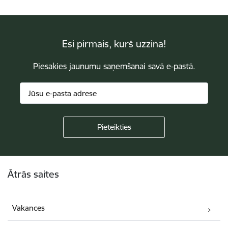
Esi pirmais, kurš uzzina!
Piesakies jaunumu saņemšanai savā e-pastā.
Kājene
Ātrās saites
Vakances