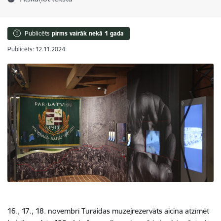
Publicēts
pirms vairāk nekā 1 gada
Publicēts: 12.11.2024.
16., 17., 18. novembrī Turaidas muzejrezervāts aicina atzīmēt