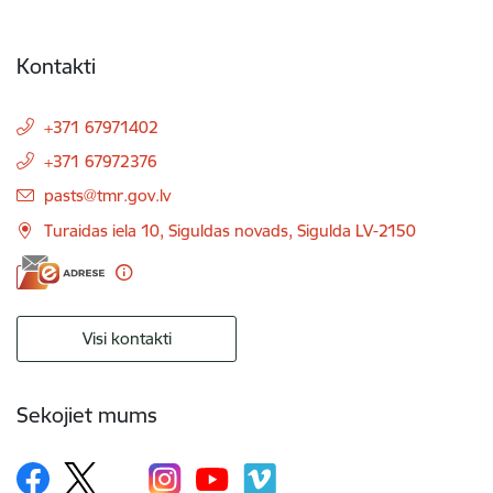
Kontakti
+371 67971402
+371 67972376
E-pasts:
pasts@tmr.gov.lv
Turaidas iela 10, Siguldas novads, Sigulda LV-2150
Visi kontakti
Sekojiet mums