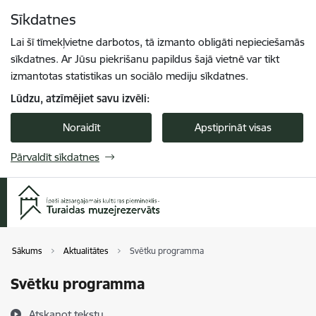
Pāriet uz lapas saturu
Sīkdatnes
Spied
lai meklētu
Enter
Lai šī tīmekļvietne darbotos, tā izmanto obligāti nepieciešamās
sīkdatnes. Ar Jūsu piekrišanu papildus šajā vietnē var tikt
izmantotas statistikas un sociālo mediju sīkdatnes.
Lūdzu, atzīmējiet savu izvēli:
Noraidīt
Apstiprināt visas
Pārvaldīt sīkdatnes
Sākums
Aktualitātes
Svētku programma
Svētku programma
Atskaņot tekstu