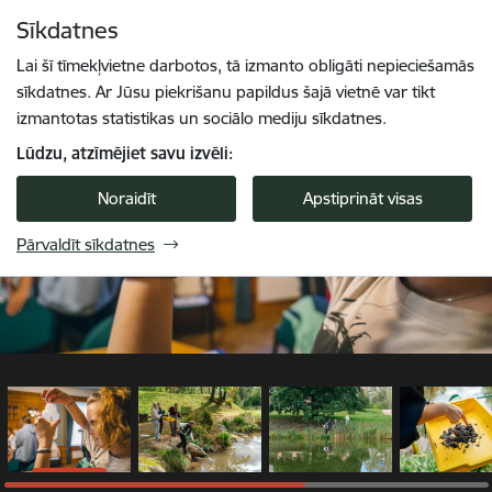
Pāriet uz lapas saturu
Sīkdatnes
1 / 6
Spied
lai meklētu
Enter
Lai šī tīmekļvietne darbotos, tā izmanto obligāti nepieciešamās
sīkdatnes. Ar Jūsu piekrišanu papildus šajā vietnē var tikt
izmantotas statistikas un sociālo mediju sīkdatnes.
Lūdzu, atzīmējiet savu izvēli:
Noraidīt
Apstiprināt visas
Pārvaldīt sīkdatnes