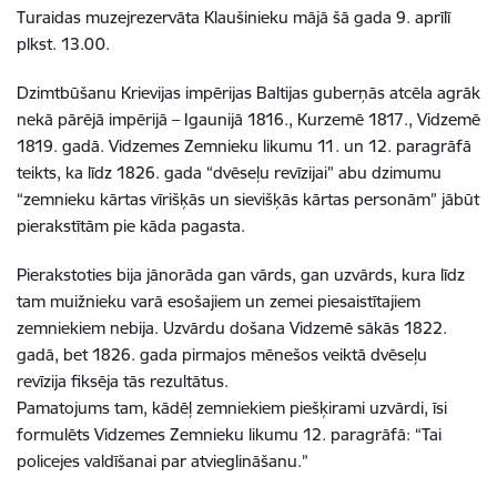
Turaidas muzejrezervāta Klaušinieku mājā šā gada 9. aprīlī
plkst. 13.00.
Dzimtbūšanu Krievijas impērijas Baltijas guberņās atcēla agrāk
nekā pārējā impērijā – Igaunijā 1816., Kurzemē 1817., Vidzemē
1819. gadā. Vidzemes Zemnieku likumu 11. un 12. paragrāfā
teikts, ka līdz 1826. gada “dvēseļu revīzijai” abu dzimumu
“zemnieku kārtas vīrišķās un sievišķās kārtas personām” jābūt
pierakstītām pie kāda pagasta.
Pierakstoties bija jānorāda gan vārds, gan uzvārds, kura līdz
tam muižnieku varā esošajiem un zemei piesaistītajiem
zemniekiem nebija. Uzvārdu došana Vidzemē sākās 1822.
gadā, bet 1826. gada pirmajos mēnešos veiktā dvēseļu
revīzija fiksēja tās rezultātus.
Pamatojums tam, kādēļ zemniekiem piešķirami uzvārdi, īsi
formulēts Vidzemes Zemnieku likumu 12. paragrāfā: “Tai
policejes valdīšanai par atvieglināšanu.”