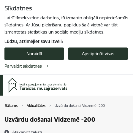
Pāriet uz lapas saturu
Sīkdatnes
Spied
lai meklētu
Enter
Lai šī tīmekļvietne darbotos, tā izmanto obligāti nepieciešamās
sīkdatnes. Ar Jūsu piekrišanu papildus šajā vietnē var tikt
izmantotas statistikas un sociālo mediju sīkdatnes.
Lūdzu, atzīmējiet savu izvēli:
Noraidīt
Apstiprināt visas
Pārvaldīt sīkdatnes
Sākums
Aktualitātes
Uzvārdu došanai Vidzemē -200
Uzvārdu došanai Vidzemē -200
Atskaņot tekstu