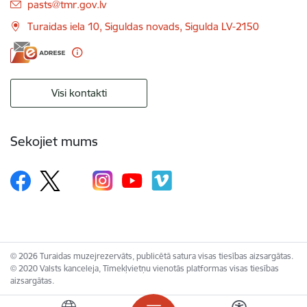
E-pasts:
pasts@tmr.gov.lv
Turaidas iela 10, Siguldas novads, Sigulda LV-2150
Visi kontakti
Sekojiet mums
© 2026 Turaidas muzejrezervāts, publicētā satura visas tiesības aizsargātas.
© 2020 Valsts kanceleja, Tīmekļvietņu vienotās platformas visas tiesības
aizsargātas.