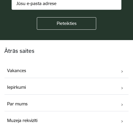
Kājene
Ātrās saites
Vakances
Iepirkumi
Par mums
Muzeja rekvizīti