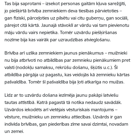
Tas bija saprotami – izsekot personas gaitām kļuva sarežģīti,
jo piešķirtā brīvība zemniekiem deva tiesības pārvietoties –
gan fiziski, pārceļoties uz pilsētu vai citu guberņu, gan sociāli,
pārejot citā kārtā. Jaunajā stāvoklī ar vārdu vai tam pievienotu
māju vārdu vairs nepietika. Tomēr uzvārdu piešķiršanas
nozīme bija kas vairāk par uzraudzības atvieglošanu.
Brīvība arī uzlika zemniekiem jaunus pienākumus – muižnieki
nu bija atbrīvoti no atbildības par zemnieku pienākumiem pret
valsti (nodokļu samaksu, rekrūšu došanu, šķūtis u.c.). Šī
atbildība pārgāja uz pagastu, kas veidojās kā zemnieku kārtas
pašvaldība. Tomēr šī pašvaldība bija ļoti atkarīga no muižas.
Līdz ar to uzvārdu došana iezīmēja jaunu pakāpi latviešu
tautas attīstībā. Katrā pagastā tā notika nedaudz savādāk.
Uzvārdos iekodēts arī vietējais vēsturiskais mantojums –
vēsture, muižnieku un zemnieku attiecības. Uzvārds ir gan
indivīda brīvības, gan piederības zīme savai dzimtai, novadam
un zemei.