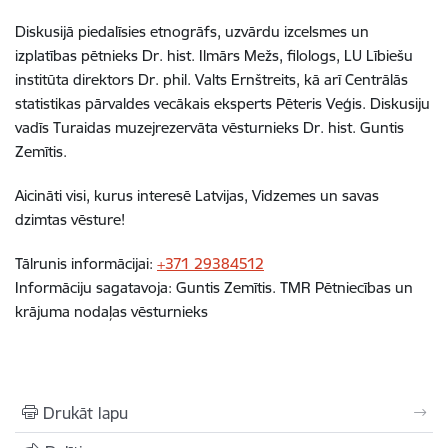
Diskusijā piedalīsies etnogrāfs, uzvārdu izcelsmes un
izplatības pētnieks Dr. hist. Ilmārs Mežs, filologs, LU Lībiešu
institūta direktors Dr. phil. Valts Ernštreits, kā arī Centrālās
statistikas pārvaldes vecākais eksperts Pēteris Veģis. Diskusiju
vadīs Turaidas muzejrezervāta vēsturnieks Dr. hist. Guntis
Zemītis.
Aicināti visi, kurus interesē Latvijas, Vidzemes un savas
dzimtas vēsture!
Tālrunis informācijai:
+371 29384512
Informāciju sagatavoja: Guntis Zemītis. TMR Pētniecības un
krājuma nodaļas vēsturnieks
Drukāt lapu