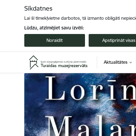
Pāriet uz lapas saturu
Sīkdatnes
Lai šī tīmekļvietne darbotos, tā izmanto obligāti nepiec
Lūdzu, atzīmējiet savu izvēli:
Noraidīt
Apstiprināt visas
Aktualitātes
Turaidas muzejrezervāts