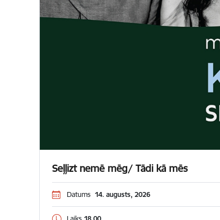
Seļļizt nemē mēg/ Tādi kā mēs
Datums
14. augusts, 2026
Laiks
18.00