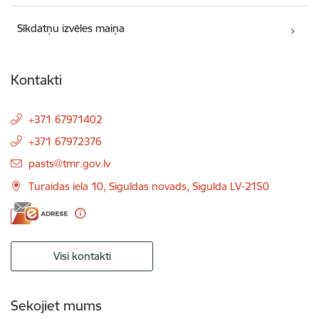
Sīkdatņu izvēles maiņa
Kontakti
+371 67971402
+371 67972376
E-pasts:
pasts@tmr.gov.lv
Turaidas iela 10, Siguldas novads, Sigulda LV-2150
Visi kontakti
Sekojiet mums