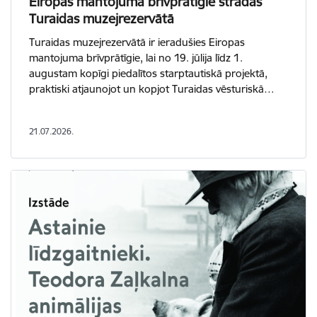
Eiropas mantojuma brīvprātīgie strādās
Turaidas muzejrezervātā
Turaidas muzejrezervātā ir ieradušies Eiropas
mantojuma brīvprātīgie, lai no 19. jūlija līdz 1.
augustam kopīgi piedalītos starptautiskā projektā,
praktiski atjaunojot un kopjot Turaidas vēsturiskā…
21.07.2026.