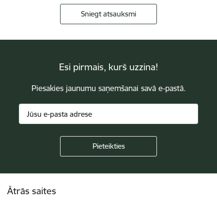
Sniegt atsauksmi
Esi pirmais, kurš uzzina!
Piesakies jaunumu saņemšanai savā e-pastā.
Kājene
Ātrās saites