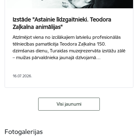
Izstāde "Astainie līdzgaitnieki. Teodora
Zaļkalna animālijas"
Atzīmējot viena no izcilākajiem latviešu profesionālās
tēlniecības pamatlicēja Teodora Zaļkalna 150.
dzimšanas dienu, Turaidas muzejrezervāta izstāžu zālē
– muižas pārvaldnieka jaunajā dzīvojamā…
16.07.2026.
Visi jaunumi
Fotogalerijas