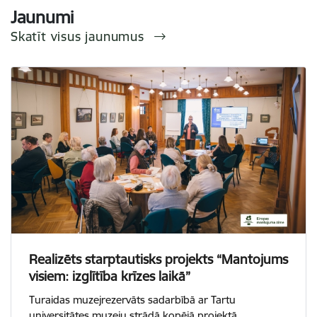
Jaunumi
Skatīt visus jaunumus
Realizēts starptautisks projekts “Mantojums
visiem: izglītība krīzes laikā”
Turaidas muzejrezervāts sadarbībā ar Tartu
universitātes muzeju strādā kopējā projektā