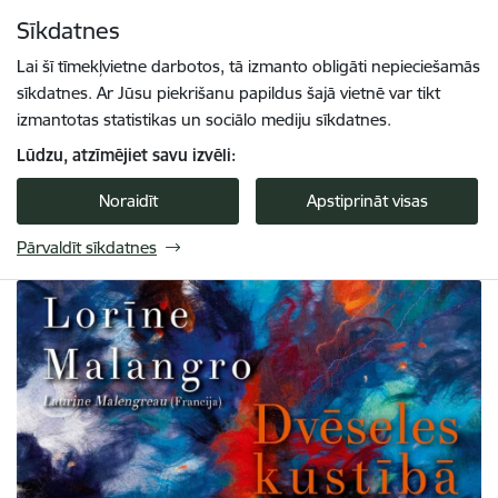
Pāriet uz lapas saturu
Sīkdatnes
Spied
lai meklētu
Enter
Lai šī tīmekļvietne darbotos, tā izmanto obligāti nepieciešamās
sīkdatnes. Ar Jūsu piekrišanu papildus šajā vietnē var tikt
izmantotas statistikas un sociālo mediju sīkdatnes.
Lūdzu, atzīmējiet savu izvēli:
Noraidīt
Apstiprināt visas
Pārvaldīt sīkdatnes
Turaidas muzejrezervāts