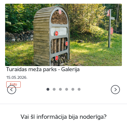
ja /lv/galerija/ekspozicija-muizas-kalpones-lizes-istaba-galerija
Atvērt Turaidas meža parks - Galerija /lv/galerija/turaidas-
A
Turaidas meža parks - Galerija
15.05.2026.
1
Iepriekšējais
T
Foto
Vai šī informācija bija noderīga?