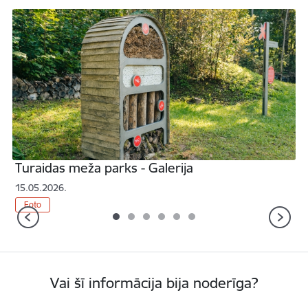
ja /lv/galerija/ekspozicija-muizas-kalpones-lizes-istaba-galerija
Atvērt Turaidas meža parks - Galerija /lv/galerija/turaidas-
A
Turaidas meža parks - Galerija
15.05.2026.
1
Iepriekšējais
T
Foto
Vai šī informācija bija noderīga?