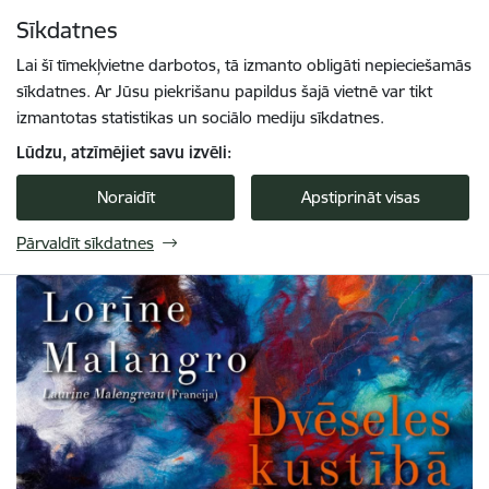
Pāriet uz lapas saturu
Sīkdatnes
Spied
lai meklētu
Enter
Lai šī tīmekļvietne darbotos, tā izmanto obligāti nepieciešamās
sīkdatnes. Ar Jūsu piekrišanu papildus šajā vietnē var tikt
izmantotas statistikas un sociālo mediju sīkdatnes.
Lūdzu, atzīmējiet savu izvēli:
Noraidīt
Apstiprināt visas
Pārvaldīt sīkdatnes
Turaidas muzejrezervāts