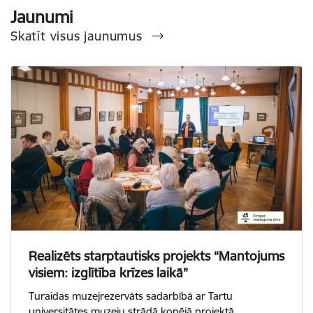
Jaunumi
Skatīt visus jaunumus
Realizēts starptautisks projekts “Mantojums
visiem: izglītība krīzes laikā”
Turaidas muzejrezervāts sadarbībā ar Tartu
universitātes muzeju strādā kopējā projektā