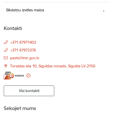
Sīkdatņu izvēles maiņa
Kontakti
+371 67971402
+371 67972376
E-pasts:
pasts@tmr.gov.lv
Turaidas iela 10, Siguldas novads, Sigulda LV-2150
Visi kontakti
Sekojiet mums