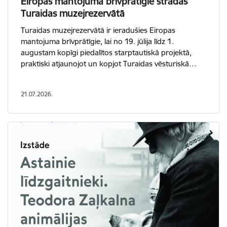
Eiropas mantojuma brīvprātīgie strādās
Turaidas muzejrezervātā
Turaidas muzejrezervātā ir ieradušies Eiropas
mantojuma brīvprātīgie, lai no 19. jūlija līdz 1.
augustam kopīgi piedalītos starptautiskā projektā,
praktiski atjaunojot un kopjot Turaidas vēsturiskā…
21.07.2026.