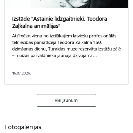
Izstāde "Astainie līdzgaitnieki. Teodora
Zaļkalna animālijas"
Atzīmējot viena no izcilākajiem latviešu profesionālās
tēlniecības pamatlicēja Teodora Zaļkalna 150.
dzimšanas dienu, Turaidas muzejrezervāta izstāžu zālē
– muižas pārvaldnieka jaunajā dzīvojamā…
16.07.2026.
Visi jaunumi
Fotogalerijas