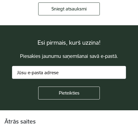
Sniegt atsauksmi
Esi pirmais, kurš uzzina!
Piesakies jaunumu saņemšanai savā e-pastā.
Kājene
Ātrās saites