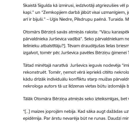
Skaistā Sigulda kā izmirusi, iedzīvotāji atgriezušies vēl 
kapi.” un “Zemkopjiem darbā jābūt visai uzmanīgiem, jo 
arī ir bijuši.” – Uģis Niedre, Pilsdrupu paēnā. Turaida.
Otomārs Bērziņš savās atmiņās raksta: “Vācu karaspēks
pārvaldnieka Jurševica vadībā”. Seko pārvaldniekam ne 
lielinieku atbalstītāju?]. Tēvam draudējušas lielas bries
izgalvot, tomēr pēc Jurševica pavēles Bērziņu ģimenei Tu
Tātad minētajā naratīvā Jurševics ieguvis nodevēja “imi
rekonstruēt. Tomēr, ņemot vērā iepriekš citēto nekrolo
kādu drīzāk individuālu konfliktu starp muižas pārvaldn
nekrologa autors tā uz līdzenas vietas būtu izdomājis
Tālāk Otomāra Bērziņa atmiņās seko izteiksmīgas, bet vis
“[..] maizes joprojām nebija. Kad sāka augt dažādas uzt
epidēmija. Par ārstu nevarēja būt ne runas. Daudzi mir