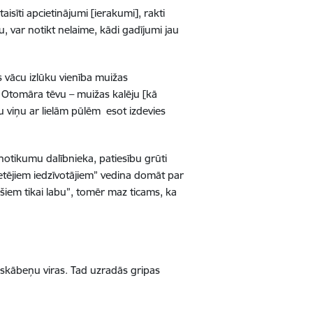
aisīti apcietinājumi [ierakumi], rakti
, var notikt nelaime, kādi gadījumi jau
 vācu izlūku vienība muižas
u Otomāra tēvu – muižas kalēju [kā
ību viņu ar lielām pūlēm esot izdevies
notikumu dalībnieka, patiesību grūti
ietējiem iedzīvotājiem” vedina domāt par
ušiem tikai labu”, tomēr maz ticams, ka
, skābeņu viras. Tad uzradās gripas