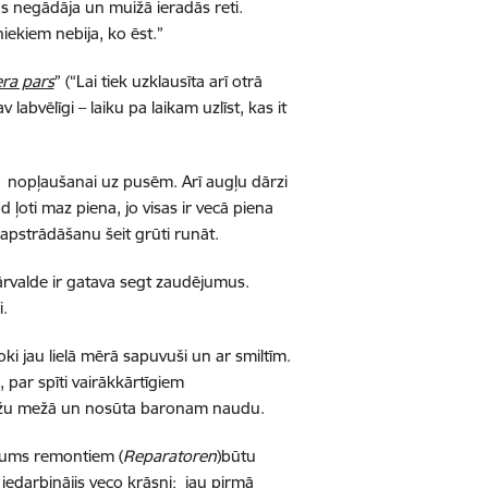
us negādāja un muižā ieradās reti.
niekiem nebija, ko ēst.”
era pars
” (“Lai tiek uzklausīta arī otrā
abvēlīgi – laiku pa laikam uzlīst, kas it
as nopļaušanai uz pusēm. Arī augļu dārzi
d ļoti maz piena, jo visas ir vecā piena
apstrādāšanu šeit grūti runāt.
 pārvalde ir gatava segt zaudējumus.
i.
i jau lielā mērā sapuvuši un ar smiltīm.
, par spīti vairākkārtīgiem
Allažu mežā un nosūta baronam naudu.
i mums remontiem (
Reparatoren
)būtu
 iedarbinājis veco krāsni; jau pirmā