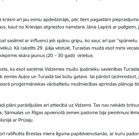
enā krāsnī arī jau esmu apdedzinājis, pēc tiem pagaidām pieprasījums 
s, kaut no Krievijas atgrieztos namdaris Jānis Lapiņš ar palīgiem, jo
 pat saslimst ar influenci jeb spāņu gripu, ko sauc arī par “spānieš
ku). Kā rakstīts 29. jūlija vēstulē, Turaidas muižā esot miris vecais 
vispirms skāra jaunus (20 – 30 gadi) vīriešus.
 raksta, ka esot saņēmis Vidzemes muižu īpašnieku savienības Tura
cik zemes Auļos un Turaidā tas būtu gatavs tai pārdot (acīmredzot
sarā proģermāniskas vācbaltiešu muižniecības aprindas plānoja šīs
i plāni parādījušies arī attiecībā uz Vidzemi. Tas nav nekāds brīnum
jas, Sāmsalas un Rīgas apvienotā zemes padome bija pieņēmusi lēmu
ūnijā ar Prūsiju.
ī ratificēta Brestas miera līguma papildvienošanās, ar kuru padomju