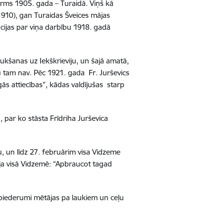
irms 1905. gada – Turaidā. Viņš kā
1910), gan Turaidas Šveices mājas
ijas par viņa darbību 1918. gadā
ukšanas uz Iekškrieviju, un šajā amatā,
u tam nav. Pēc 1921. gada Fr. Jurševics
ās attiecības”, kādas valdījušas starp
, par ko stāsta Frīdriha Jurševica
 un līdz 27. februārim visa Vidzeme
ja visā Vidzemē: “Apbraucot tagad
u piederumi mētājas pa laukiem un ceļu