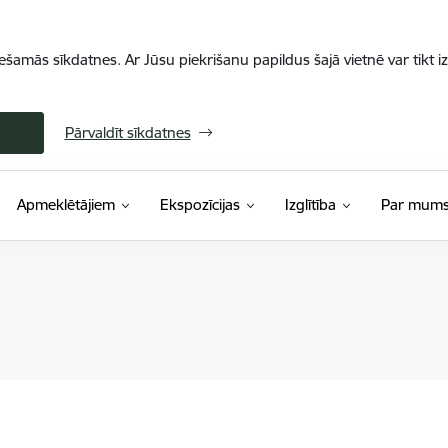
iešamās sīkdatnes. Ar Jūsu piekrišanu papildus šajā vietnē var tikt i
Pārvaldīt sīkdatnes
Apmeklētājiem
Ekspozīcijas
Izglītība
Par mum