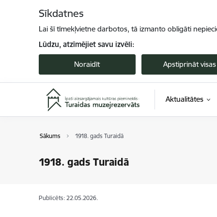
Pāriet uz lapas saturu
Sīkdatnes
Lai šī tīmekļvietne darbotos, tā izmanto obligāti nepiec
Lūdzu, atzīmējiet savu izvēli:
Noraidīt
Apstiprināt visas
Aktualitātes
Sākums
1918. gads Turaidā
1918. gads Turaidā
Publicēts: 22.05.2026.