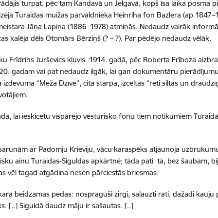
rādājis turpat, pēc tam Kandavā un Jelgavā, kopš īsa laika posma p
zējā Turaidas muižas pārvaldnieka Heinriha fon Bazlera (ap 1847–
stara Jāņa Lapiņa (1886–1978) atmiņās. Nedaudz vairāk informāc
as kalēja dēls Otomārs Bērziņš (? – ?). Par pēdējo nedaudz vēlāk.
ku Frīdrihs Jurševics kļuvis 1914. gadā, pēc Roberta Frīboza aizbra
 1920. gadam vai pat nedaudz ilgāk, lai gan dokumentāru pierādījum
zdevumā “Meža Dzīve”, cita starpā, izceltas “reti siltās un draudzīg
votājiem.
gada, lai ieskicētu vispārējo vēsturisko fonu tiem notikumiem Turaidā
arunām ar Padomju Krieviju, vācu karaspēks atjaunoja uzbrukumu,
sku ainu Turaidas-Siguldas apkārtnē; tāda pati tā, bez šaubām, bi
kas vēl tagad atgādina nesen pārciestās briesmas.
 kara beidzamās pēdas: nosprāguši zirgi, salauzti rati, dažādi kauj
ks. [..] Siguldā daudz māju ir sašautas. [..]