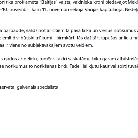
rī tika proklamēta “Baltijas” valsts, valdnieka kroni piedāvājot 
–10. novembrī, kam 11. novembrī sekoja Vācijas kapitulācija. Nedēļ
a pārbaude, salīdzinot ar citiem tā paša laika un vienus notikumu
emīt divi būtiski trūkumi – pirmkārt, tās dažkārt tapušas ar lielu h
tās ir viens no subjektīvākajiem avotu veidiem.
gados ar nelielu, tomēr skaidri saskatāmu laika garam atbilstošās 
ē notikumus to notikšanas brīdī. Tādēļ, lai kļūtu kaut vai solīti tuvāk
ervāta galvenais speciālists