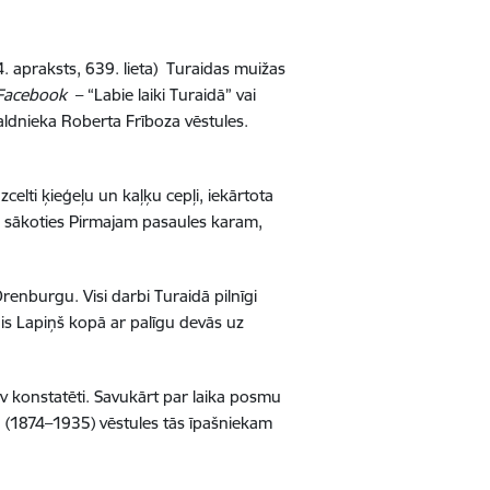
. apraksts, 639. lieta) Turaidas muižas
Facebook
– “Labie laiki Turaidā” vai
aldnieka Roberta Frīboza vēstules.
elti ķieģeļu un kaļķu cepļi, iekārtota
ā, sākoties Pirmajam pasaules karam,
renburgu. Visi darbi Turaidā pilnīgi
is Lapiņš kopā ar palīgu devās uz
v konstatēti. Savukārt par laika posmu
ca (1874–1935) vēstules tās īpašniekam