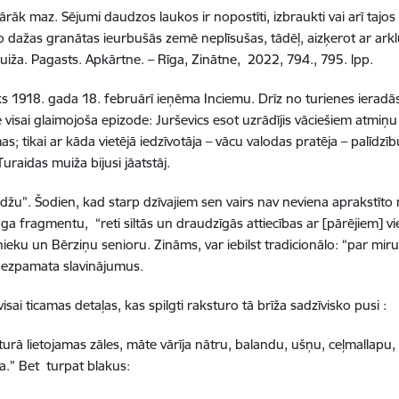
pārāk maz. Sējumi daudzos laukos ir nopostīti, izbraukti vai arī tajos t
dažas granātas ieurbušās zemē neplīsušas, tādēļ, aizķerot ar arklu
 Muiža. Pagasts. Apkārtne. – Rīga, Zinātne, 2022, 794., 795. lpp.
 1918. gada 18. februārī ieņēma Inciemu. Drīz no turienes ieradās
visai glaimojoša epizode: Jurševics esot uzrādījis vāciešiem atmiņ
mas; tikai ar kāda vietējā iedzīvotāja – vācu valodas pratēja – palīdz
raidas muiža bijusi jāatstāj.
džu”. Šodien, kad starp dzīvajiem sen vairs nav neviena aprakstīto 
ga fragmentu, “reti siltās un draudzīgās attiecības ar [pārējiem] v
ieku un Bērziņu senioru. Zināms, var iebilst tradicionālo: “par mir
 bezpamata slavinājumus.
ai ticamas detaļas, kas spilgti raksturo tā brīža sadzīvisko pusi :
urā lietojamas zāles, māte vārīja nātru, balandu, ušņu, ceļmallapu
a.” Bet turpat blakus: