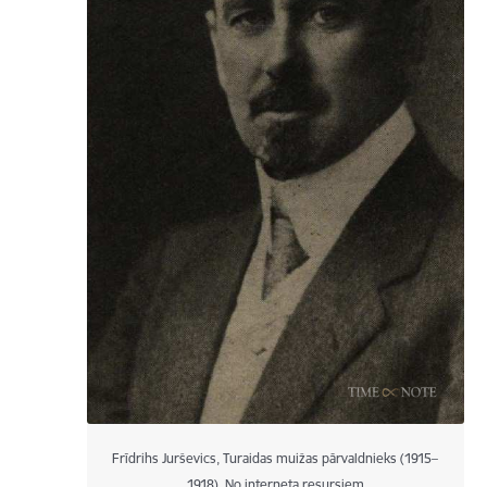
Frīdrihs Jurševics, Turaidas muižas pārvaldnieks (1915–
1918). No interneta resursiem