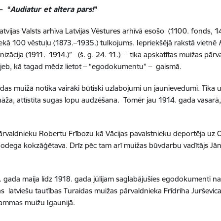
– “
Audiatur et altera pars!
”
vijas Valsts arhīva Latvijas Vēstures arhīvā esošo (1100. fonds, 14
kā 100 vēstuļu (1873.–1935.) tulkojums. Iepriekšējā rakstā vietnē
zācija (1911.–1914.)” (š. g. 24. 11.) – tika apskatītas muižas pārv
 jeb, kā tagad mēdz lietot – “egodokumentu” – gaismā.
as muižā notika vairāki būtiski uzlabojumi un jaunievedumi. Tika uzc
enāža, attīstīta sugas lopu audzēšana. Tomēr jau 1914. gada vasar
ārvaldnieku Robertu Frībozu kā Vācijas pavalstnieku deportēja uz O
nodega kokzāģētava. Drīz pēc tam arī muižas būvdarbu vadītājs Jān
gada maija līdz 1918. gada jūlijam saglabājušies egodokumenti na
as latviešu tautības Turaidas muižas pārvaldnieka Frīdriha Jurševi
Sammas muižu Igaunijā.