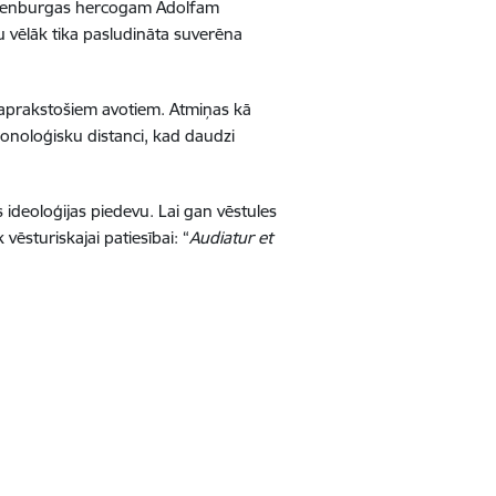
Meklenburgas hercogam Ādolfam
u vēlāk tika pasludināta suverēna
s aprakstošiem avotiem. Atmiņas kā
ronoloģisku distanci, kad daudzi
ideoloģijas piedevu. Lai gan vēstules
 vēsturiskajai patiesībai: “
Audiatur et