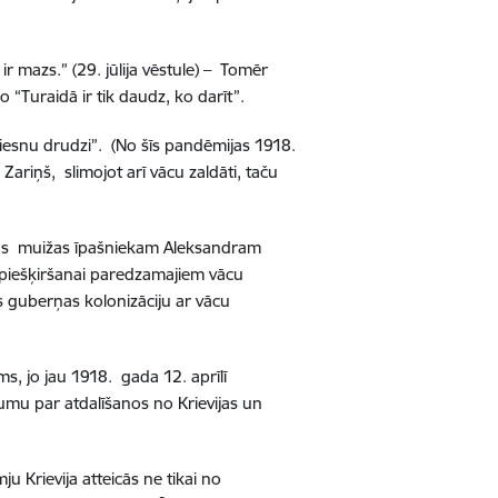
ir mazs.” (29. jūlija vēstule) – Tomēr
 “Turaidā ir tik daudz, ko darīt”.
u iesnu drudzi”. (No šīs pandēmijas 1918.
Zariņš, slimojot arī vācu zaldāti, taču
idas muižas īpašniekam Aleksandram
, piešķiršanai paredzamajiem vācu
 guberņas kolonizāciju ar vācu
s, jo jau 1918. gada 12. aprīlī
mu par atdalīšanos no Krievijas un
 Krievija atteicās ne tikai no