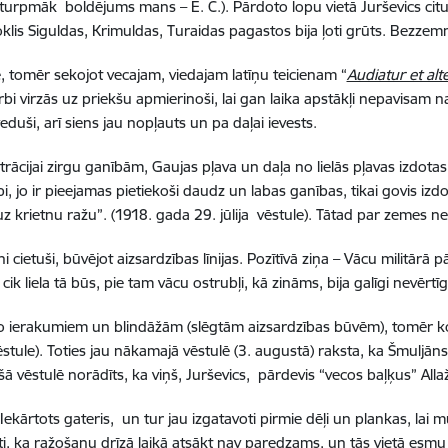
 turpmāk boldējums mans – E. C.). Pārdoto lopu vietā Jurševics cit
voklis Siguldas, Krimuldas, Turaidas pagastos bija ļoti grūts. Bezzem
 tomēr sekojot vecajam, viedajam latīņu teicienam “
Audiatur et alt
virzās uz priekšu apmierinoši, lai gan laika apstākļi nepavisam nav l
duši, arī siens jau nopļauts un pa daļai ievests.
trācijai zirgu ganībām, Gaujas pļava un daļa no lielās pļavas izdot
bi, jo ir pieejamas pietiekoši daudz un labas ganības, tikai govis izdo
krietnu ražu”. (1918. gada 29. jūlija vēstule). Tātad par zemes ne
i cietuši, būvējot aizsardzības līnijas. Pozītīvā ziņa – Vācu militārā
k liela tā būs, pie tam vācu ostrubļi, kā zināms, bija galīgi nevērtīg
no ierakumiem un blindāžām (slēgtām aizsardzības būvēm), tomēr kok
ēstule). Toties jau nākamajā vēstulē (3. augustā) raksta, ka Šmuljāns
šā vēstulē norādīts, ka viņš, Jurševics, pārdevis “vecos baļķus” 
 “Iekārtots gateris, un tur jau izgatavoti pirmie dēļi un plankas, la
oti, ka ražošanu drīzā laikā atsākt nav paredzams, un tās vietā esmu