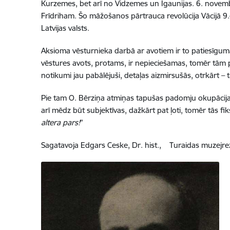
Kurzemes, bet arī no Vidzemes un Igaunijas. 6. novemb
Frīdriham. Šo māžošanos pārtrauca revolūcija Vācijā 9.
Latvijas valsts.
Aksioma vēsturnieka darbā ar avotiem ir to patiesīgum
vēstures avots, protams, ir nepieciešamas, tomēr tām pi
notikumi jau pabālējuši, detaļas aizmirsušās, otrkārt – 
Pie tam O. Bērziņa atmiņas tapušas padomju okupācijas 
arī mēdz būt subjektīvas, dažkārt pat ļoti, tomēr tās fiks
altera pars!
”
Sagatavoja Edgars Ceske, Dr. hist., Turaidas muzejrez