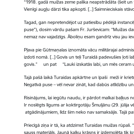
“1918. gadā muižas zeme palika neapstrādāta
(šeit un
Vienīgi augļu dārzi tika apkopti. [..] Saimnieciskais stā
Tagad, gan nepretendējot uz patiesību pēdējā instancē,
puse”), dosim vārdu pašam Fr. Jurševicam: “Muižas darbi 
nemaz nav vajadzīgs. Āboliņu esam gandrīz visu jau ieve
Pļava pie Gūtmaņalas iznomāta vācu militārajai adminis
izdoti nomā. [..] Govis un teļi Turaidā padevušies ļoti la
govis.” un pat “Lauki izskatās labi, un mēs ceram uz 
Tajā pašā laikā Turaidas apkārtne un īpaši meži ir krietn
Negatīvā puse – vēl nevar zināt, kad dabūs atlīdzību un ci
Risinājums, lai iegūtu naudu, ir pārdot malkai baļķus 
Ir noslēgts līgums ar koktirgotāju Šmuljānu (29. jūlija v
atgādinājumiem, līdz šim neko nav samaksājis. Tajā pa
Priecīgā ziņa ir tā, ka atdzimst Turaidas muižas rūpali.
sauss materiāls. Jaunā kaļķu krāsns ir izdemolēta tik ļ