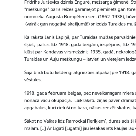
Frīdrihs Jurševics dzimis Engurē, mežsarga ģimenē. St
“mežkungs” pāris reizes garāmejot pieminēts gan torei
nomnieka Augusta Rumpētera sen. (1862–1938), būvmei
(vairāk gan negatīvā skatījumā!) sniedzis Turaidas muiž
Kā raksta Jānis Lapiņš, par Turaidas muižas pārvaldnie
šķiet, palicis līdz 1918. gada beigām, iespējams, līdz
kļūst par Kandavas virsmežzini; 1935. gadā, nekrologā i
Turaidas un Auļu mežkungu – latvieti un vietējiem iedzī
Šajā brīdī būtu lietderīgi atgriezties atpakaļ pie 1918. 
vēstules.
1918. gada februāra beigās, pēc neveiksmīgām miera s
nonāca vācu okupācijā. Laikrakstu ziņas paver dramati
apgabalus, kuri cietuši no kara, nākas redzēt skatus, 
Sākot no Valkas līdz Ramockai [Ieriķiem], duras acīs šī
malām. [..] Ar Līgati [Līgatni] jau iesākas īsts kaujas lau