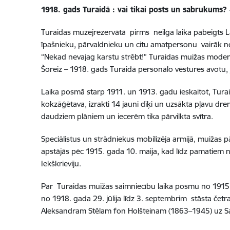
1918. gads Turaidā : vai tikai posts un sabrukums? 
Turaidas muzejrezervātā pirms neilga laika pabeigts Lat
īpašnieku, pārvaldnieku un citu amatpersonu vairāk ne
“Nekad nevajag karstu strēbt!” Turaidas muižas moderni
Šoreiz – 1918. gads Turaidā personālo vēstures avotu,
Laika posmā starp 1911. un 1913. gadu ieskaitot, Turaid
kokzāģētava, izrakti 14 jauni dīķi un uzsākta pļavu dr
daudziem plāniem un iecerēm tika pārvilkta svītra.
Speciālistus un strādniekus mobilizēja armijā, muižas p
apstājās pēc 1915. gada 10. maija, kad līdz pamatiem 
Iekškrieviju.
Par Turaidas muižas saimniecību laika posmu no 1915. 
no 1918. gada 29. jūlija līdz 3. septembrim stāsta četr
Aleksandram Stēlam fon Holšteinam (1863–1945) uz 