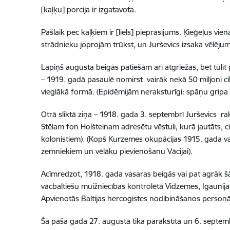
[kaļķu] porcija ir izgatavota.
Pašlaik pēc kaļķiem ir [liels] pieprasījums. Ķieģeļus vi
strādnieku joprojām trūkst, un Jurševics izsaka vēlējumo
Lapiņš augusta beigās patiešām arī atgriežas, bet tūlīt
– 1919. gadā pasaulē nomirst vairāk nekā 50 miljoni cilvē
vieglākā formā. (Epidēmijām neraksturīgi: spāņu gripa 
Otrā sliktā ziņa – 1918. gada 3. septembrī Jurševics
Stēlam fon Holšteinam adresētu vēstuli, kurā jautāts, 
kolonistiem). (Kopš Kurzemes okupācijas 1915. gada va
zemniekiem un vēlāku pievienošanu Vācijai).
Acīmredzot, 1918. gada vasaras beigās vai pat agrāk šād
vācbaltiešu muižniecības kontrolētā Vidzemes, Igauni
Apvienotās Baltijas hercogistes nodibināšanos personāl
Šā paša gada 27. augustā tika parakstīta un 6. septembr