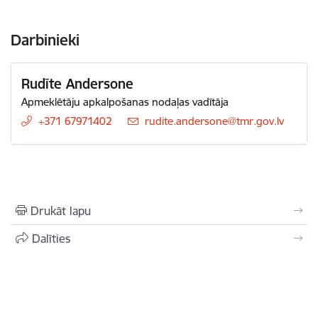
Darbinieki
Rudīte Andersone
Apmeklētāju apkalpošanas nodaļas vadītāja
+371 67971402
E-pasts:
rudite.andersone@tmr.gov.lv
Drukāt lapu
Dalīties