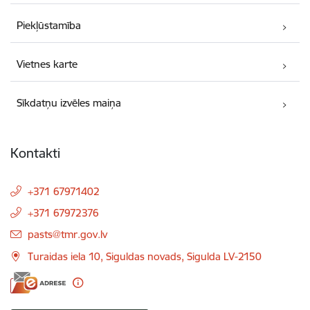
Piekļūstamība
Vietnes karte
Sīkdatņu izvēles maiņa
Kontakti
+371 67971402
+371 67972376
E-pasts:
pasts@tmr.gov.lv
Turaidas iela 10, Siguldas novads, Sigulda LV-2150