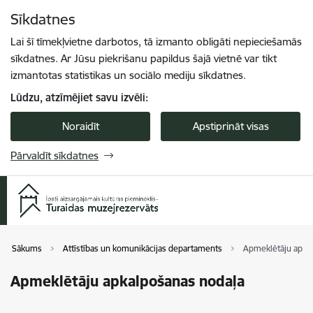
Pāriet uz lapas saturu
Sīkdatnes
Spied
lai meklētu
Enter
Lai šī tīmekļvietne darbotos, tā izmanto obligāti nepieciešamās
sīkdatnes. Ar Jūsu piekrišanu papildus šajā vietnē var tikt
izmantotas statistikas un sociālo mediju sīkdatnes.
Lūdzu, atzīmējiet savu izvēli:
Noraidīt
Apstiprināt visas
Pārvaldīt sīkdatnes
Sākums
Attīstības un komunikācijas departaments
Apmeklētāju apka
Apmeklētāju apkalpošanas nodaļa