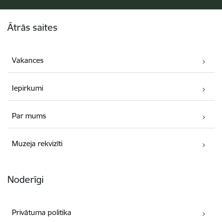
Kājene
Ātrās saites
Vakances
Iepirkumi
Par mums
Muzeja rekvizīti
Noderīgi
Privātuma politika