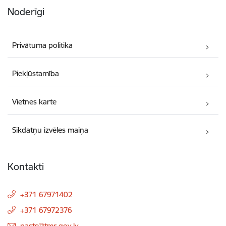
Noderīgi
Privātuma politika
Piekļūstamība
Vietnes karte
Sīkdatņu izvēles maiņa
Kontakti
+371 67971402
+371 67972376
E-pasts:
pasts@tmr.gov.lv