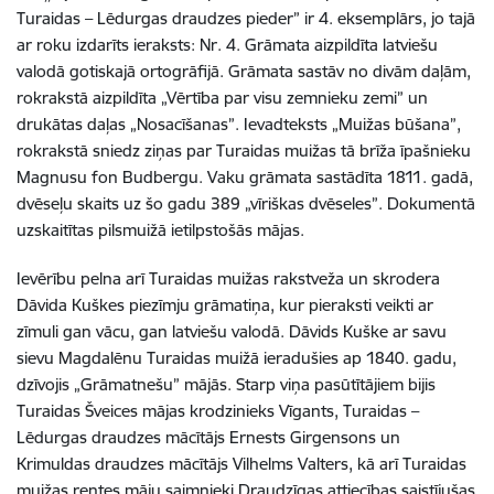
Turaidas – Lēdurgas draudzes pieder” ir 4. eksemplārs, jo tajā
ar roku izdarīts ieraksts: Nr. 4. Grāmata aizpildīta latviešu
valodā gotiskajā ortogrāfijā. Grāmata sastāv no divām daļām,
rokrakstā aizpildīta „Vērtība par visu zemnieku zemi” un
drukātas daļas „Nosacīšanas”. Ievadteksts „Muižas būšana”,
rokrakstā sniedz ziņas par Turaidas muižas tā brīža īpašnieku
Magnusu fon Budbergu. Vaku grāmata sastādīta 1811. gadā,
dvēseļu skaits uz šo gadu 389 „vīriškas dvēseles”. Dokumentā
uzskaitītas pilsmuižā ietilpstošās mājas.
Ievērību pelna arī Turaidas muižas rakstveža un skrodera
Dāvida Kuškes piezīmju grāmatiņa, kur pieraksti veikti ar
zīmuli gan vācu, gan latviešu valodā. Dāvids Kuške ar savu
sievu Magdalēnu Turaidas muižā ieradušies ap 1840. gadu,
dzīvojis „Grāmatnešu” mājās. Starp viņa pasūtītājiem bijis
Turaidas Šveices mājas krodzinieks Vīgants, Turaidas –
Lēdurgas draudzes mācītājs Ernests Girgensons un
Krimuldas draudzes mācītājs Vilhelms Valters, kā arī Turaidas
muižas rentes māju saimnieki.Draudzīgas attiecības saistījušas