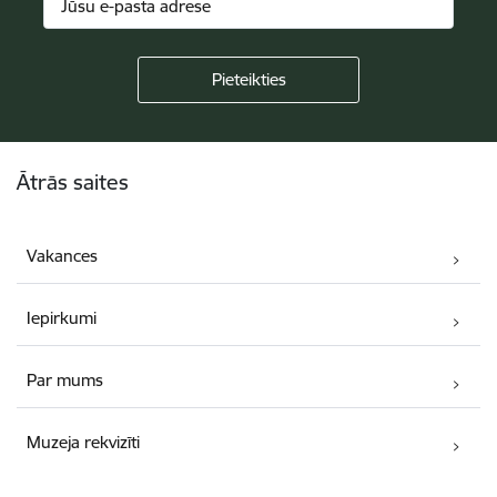
Kājene
Ātrās saites
Vakances
Iepirkumi
Par mums
Muzeja rekvizīti