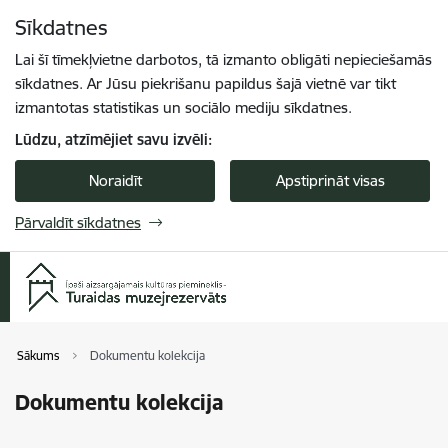
Pāriet uz lapas saturu
Sīkdatnes
Spied
lai meklētu
Enter
Lai šī tīmekļvietne darbotos, tā izmanto obligāti nepieciešamās
sīkdatnes. Ar Jūsu piekrišanu papildus šajā vietnē var tikt
izmantotas statistikas un sociālo mediju sīkdatnes.
Lūdzu, atzīmējiet savu izvēli:
Noraidīt
Apstiprināt visas
Pārvaldīt sīkdatnes
Sākums
Dokumentu kolekcija
Dokumentu kolekcija