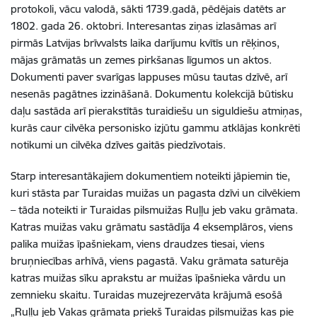
protokoli, vācu valodā, sākti 1739.gadā, pēdējais datēts ar
1802. gada 26. oktobri. Interesantas ziņas izlasāmas arī
pirmās Latvijas brīvvalsts laika darījumu kvītīs un rēķinos,
mājas grāmatās un zemes pirkšanas līgumos un aktos.
Dokumenti paver svarīgas lappuses mūsu tautas dzīvē, arī
nesenās pagātnes izzināšanā. Dokumentu kolekcijā būtisku
daļu sastāda arī pierakstītās turaidiešu un siguldiešu atmiņas,
kurās caur cilvēka personisko izjūtu gammu atklājas konkrēti
notikumi un cilvēka dzīves gaitās piedzīvotais.
Starp interesantākajiem dokumentiem noteikti jāpiemin tie,
kuri stāsta par Turaidas muižas un pagasta dzīvi un cilvēkiem
– tāda noteikti ir Turaidas pilsmuižas Ruļļu jeb vaku grāmata.
Katras muižas vaku grāmatu sastādīja 4 eksemplāros, viens
palika muižas īpašniekam, viens draudzes tiesai, viens
bruņniecības arhīvā, viens pagastā. Vaku grāmata saturēja
katras muižas sīku aprakstu ar muižas īpašnieka vārdu un
zemnieku skaitu. Turaidas muzejrezervāta krājumā esošā
„Ruļļu jeb Vakas grāmata priekš Turaidas pilsmuižas kas pie