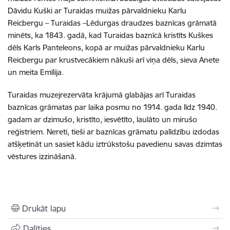
Dāvidu Kuški ar Turaidas muižas pārvaldnieku Karlu
Reicbergu – Turaidas –Lēdurgas draudzes baznīcas grāmatā
minēts, ka 1843. gadā, kad Turaidas baznīcā kristīts Kuškes
dēls Karls Panteleons, kopā ar muižas pārvaldnieku Karlu
Reicbergu par krustvecākiem nākuši arī viņa dēls, sieva Anete
un meita Emīlija.
Turaidas muzejrezervāta krājumā glabājas arī Turaidas
baznīcas grāmatas par laika posmu no 1914. gada līdz 1940.
gadam ar dzimušo, kristīto, iesvētīto, laulāto un mirušo
reģistriem. Nereti, tieši ar baznīcas grāmatu palīdzību izdodas
atšķetināt un sasiet kādu iztrūkstošu pavedienu savas dzimtas
vēstures izzināšanā.
Drukāt lapu
Dalīties