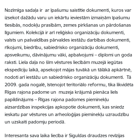
Nozīmīga sadaļa ir ar īpašumu saistītie dokumenti, kuros var
izsekot dažādu varu un iekārtu ieviestām izmaiņām īpašumu
tiesibās, nodokļu prasībām, zemes pirkšanas un pārdošanas
līgumiem. Kolekcijā ir arī reliģisko organizāciju dokumenti,
valsts un pašvaldības pārvaldes iestāžu darbības dokumenti,
rīkojumi, biedrību, sabiedrisko organizāciju dokumenti,
apsveikumu, dāvinājumu vāki, apbalvojumi – diplomi un goda
raksti. Liela daļa no šīm vēstures liecībām muzejā iegūtas
ekspedīciju laikā, apsekojot mājas tuvākā un tālākā apkārtnē,
nodoti arī iestāžu un sabiedrisko organizāciju dokumenti. Tā
2009. gada nogalē, īstenojot teritoriālo reformu, tika likvidēta
Rīgas rajona padome un muzeja krājumā pienāca liels
papildinājums – Rīgas rajona padomes pieminekļu
aizsardzības inspekcijas apkopotie dokumenti, kas sniedz
ieskatu par vēstures un arheoloģijas pieminekļu uzraudzību
un uzskaiti padomju periodā.
Interesanta sava laika liecība ir Siguldas draudzes revīzijas