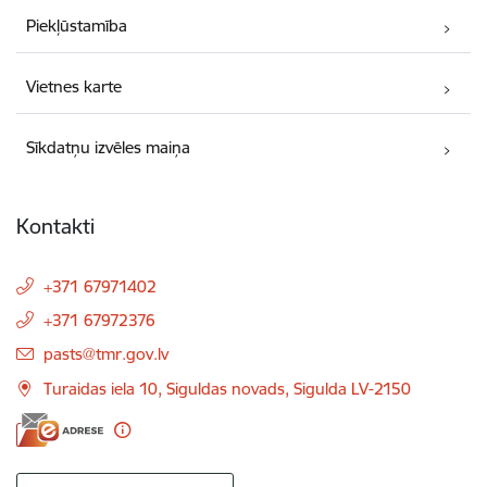
Piekļūstamība
Vietnes karte
Sīkdatņu izvēles maiņa
Kontakti
+371 67971402
+371 67972376
E-pasts:
pasts@tmr.gov.lv
Turaidas iela 10, Siguldas novads, Sigulda LV-2150