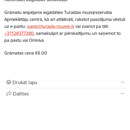
Grāmatu iespējams iegādāties Turaidas muzejrezervāta
Apmeklētāju centrā, kā arī attālināti, rakstot pasūtījuma vēstuli
uz e-pastu:
pasts@turaida-muzejs.lv
vai zvanot pa tālr.
+37128377380
, samaksājot ar pārskaitījumu un saņemot to
pa pastu vai Omniva.
Grāmatas cena €6.00
Drukāt lapu
Dalīties