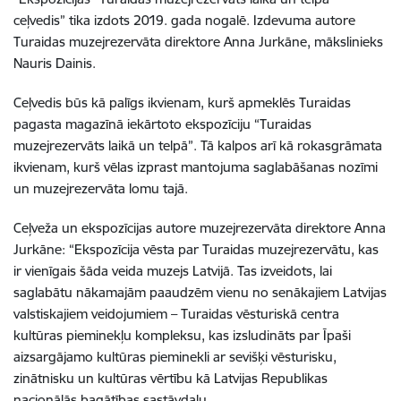
ceļvedis” tika izdots 2019. gada nogalē. Izdevuma autore
Turaidas muzejrezervāta direktore Anna Jurkāne, mākslinieks
Nauris Dainis.
Ceļvedis būs kā palīgs ikvienam, kurš apmeklēs Turaidas
pagasta magazīnā iekārtoto ekspozīciju “Turaidas
muzejrezervāts laikā un telpā”. Tā kalpos arī kā rokasgrāmata
ikvienam, kurš vēlas izprast mantojuma saglabāšanas nozīmi
un muzejrezervāta lomu tajā.
Ceļveža un ekspozīcijas autore muzejrezervāta direktore Anna
Jurkāne: “Ekspozīcija vēsta par Turaidas muzejrezervātu, kas
ir vienīgais šāda veida muzejs Latvijā. Tas izveidots, lai
saglabātu nākamajām paaudzēm vienu no senākajiem Latvijas
valstiskajiem veidojumiem – Turaidas vēsturiskā centra
kultūras pieminekļu kompleksu, kas izsludināts par Īpaši
aizsargājamo kultūras pieminekli ar sevišķi vēsturisku,
zinātnisku un kultūras vērtību kā Latvijas Republikas
nacionālās bagātības sastāvdaļu.