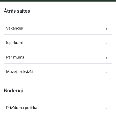
Kājene
Ātrās saites
Vakances
Iepirkumi
Par mums
Muzeja rekvizīti
Noderīgi
Privātuma politika