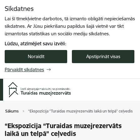
Pāriet uz lapas saturu
Sīkdatnes
Spied
lai meklētu
Enter
Lai šī tīmekļvietne darbotos, tā izmanto obligāti nepieciešamās
sīkdatnes. Ar Jūsu piekrišanu papildus šajā vietnē var tikt
izmantotas statistikas un sociālo mediju sīkdatnes.
Lūdzu, atzīmējiet savu izvēli:
Noraidīt
Apstiprināt visas
Pārvaldīt sīkdatnes
Sākums
“Ekspozīcija “Turaidas muzejrezervāts laikā un telpā” ceļvedis
“Ekspozīcija “Turaidas muzejrezervāts
laikā un telpā” ceļvedis