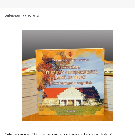
Publicēts: 22.05.2026.
“Ekspozīcijas “Turaidas muzejrezervāts laikā un telpā”