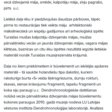
vecā dzīvojamā māja, smēde, kalpotāju māja, zivju pagrabs,
pirts u.c.
Lielākā daļa ēku ir piedzīvojušas daudzas pārbūves, tāpēc
pirms to restaurācijas tiek veikta māju arhitektoniski
mākslinieciskā un iespēju gadījumos arī arheoloģiskā izpēte.
Turaidas muižas kalpotāju dzīvojamās mājas, muižas
pārvaldnieku vecās un jaunās dzīvojamās mājas, vagara mājas
klētiņas, baznīcas un citu ēku izpētes rezultātā iegūtie lietiskie
materiāli nonāk Turaidas muzejrezervāta krājumā.
Daļa no šiem priekšmetiem ir būvelementi un iekšējās apdares
materiāli – tā sauktie holandiešu tipa dakstiņi, kuriem
raksturīgs burta «S» veida šķērsgriezums, durvju rokturi,
skavas, sienas krāsojumu fragmenti, tapešu fragmenti un
koka siju paraugi u.c. Dendrohronoloģiskās datēšanas
nolūkā vecās pārvaldnieka dzīvojamās mājas būvelementu
koksnes paraugus 2010. gadā muzejs nodeva LU Latvijas
vēstures institūta Dendrohronoloģijas laboratorijā. Analīzes