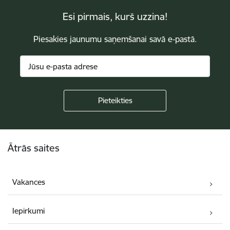
Esi pirmais, kurš uzzina!
Piesakies jaunumu saņemšanai savā e-pastā.
Kājene
Ātrās saites
Vakances
Iepirkumi