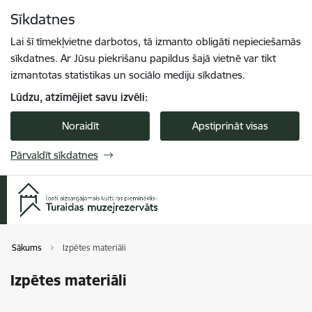
Pāriet uz lapas saturu
Sīkdatnes
Spied
lai meklētu
Enter
Lai šī tīmekļvietne darbotos, tā izmanto obligāti nepieciešamās
sīkdatnes. Ar Jūsu piekrišanu papildus šajā vietnē var tikt
izmantotas statistikas un sociālo mediju sīkdatnes.
Lūdzu, atzīmējiet savu izvēli:
Noraidīt
Apstiprināt visas
Pārvaldīt sīkdatnes
Sākums
Izpētes materiāli
Izpētes materiāli