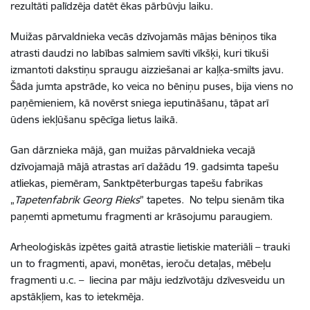
rezultāti palīdzēja datēt ēkas pārbūvju laiku.
Muižas pārvaldnieka vecās dzīvojamās mājas bēniņos tika
atrasti daudzi no labības salmiem savīti vīkšķi, kuri tikuši
izmantoti dakstiņu spraugu aizziešanai ar kaļķa-smilts javu.
Šāda jumta apstrāde, ko veica no bēniņu puses, bija viens no
paņēmieniem, kā novērst sniega ieputināšanu, tāpat arī
ūdens iekļūšanu spēcīga lietus laikā.
Gan dārznieka mājā, gan muižas pārvaldnieka vecajā
dzīvojamajā mājā atrastas arī dažādu 19. gadsimta tapešu
atliekas, piemēram, Sanktpēterburgas tapešu fabrikas
„
Tapetenfabrik Georg Rieks
” tapetes. No telpu sienām tika
paņemti apmetumu fragmenti ar krāsojumu paraugiem.
Arheoloģiskās izpētes gaitā atrastie lietiskie materiāli – trauki
un to fragmenti, apavi, monētas, ieroču detaļas, mēbeļu
fragmenti u.c. – liecina par māju iedzīvotāju dzīvesveidu un
apstākļiem, kas to ietekmēja.