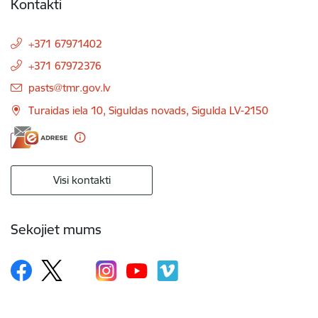
Kontakti
+371 67971402
+371 67972376
E-pasts:
pasts@tmr.gov.lv
Turaidas iela 10, Siguldas novads, Sigulda LV-2150
Visi kontakti
Sekojiet mums