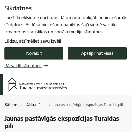
Pāriet uz lapas saturu
Sīkdatnes
Spied
lai meklētu
Enter
Lai šī tīmekļvietne darbotos, tā izmanto obligāti nepieciešamās
sīkdatnes. Ar Jūsu piekrišanu papildus šajā vietnē var tikt
izmantotas statistikas un sociālo mediju sīkdatnes.
Lūdzu, atzīmējiet savu izvēli:
Noraidīt
Apstiprināt visas
Pārvaldīt sīkdatnes
Sākums
Aktualitātes
Jaunas pastāvīgās ekspozīcijas Turaidas pilī
Jaunas pastāvīgās ekspozīcijas Turaidas
pilī