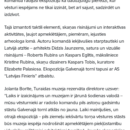
komanda radījusi ekspozīciju kā daudzjutīgu pieredzi, kur
vēsturi iespējams ne tikai izzināt, bet arī sajust, sadzirdēt un
izdzīvot.
Tajā izmantoti taktili elementi, skaņas risinājumi un interaktīvas
aktivitātes, ļaujot apmeklētājiem, piemēram, iejusties
arheologa lomā. Autoru komandā iekļāvušies starptautiski un
Latvijā atzītie – arhitekts Didzis Jaunzems, satura un vizuālie
risinājumi – Roberts Rubīns un Kaspars Eglītis, māksliniece
Kristīne Rubīna, skaņu dizainers Kaspars Tobis, kuratore
Elizabete Palasiosa. Ekspozīcija Galvenajā tornī tapusi ar AS
“Latvijas Finieris” atbalstu.
Jolanta Borīte, Turaidas muzeja rezervāta direktore uzsver:
“Laiks ir izaicinājums un muzejam ir jārunā šodienas valodā –
mūsu vēsturnieki ar radošo komandu pils astoņu gadsimtu
stāstu Galvenajā tornī atklās no jauna. Laiki mainījušies, un
otrajā ekspozīcijā – pils ziemeļu iekšvārtu torņa vēstures stāsts
būs muzeja iespēja nodrošināt apmeklētājiem piekļūstamību