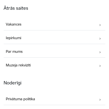
Kājene
Ātrās saites
Vakances
Iepirkumi
Par mums
Muzeja rekvizīti
Noderīgi
Privātuma politika