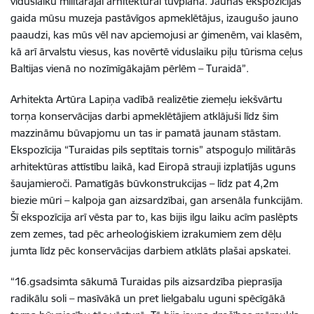
viduslaiku militārajai arhitektūrai tuvplānā. Jaunās ekspozīcijas
gaida mūsu muzeja pastāvīgos apmeklētājus, izaugušo jauno
paaudzi, kas mūs vēl nav apciemojusi ar ģimenēm, vai klasēm,
kā arī ārvalstu viesus, kas novērtē viduslaiku piļu tūrisma ceļus
Baltijas vienā no nozīmīgākajām pērlēm – Turaidā”.
Arhitekta Artūra Lapiņa vadībā realizētie ziemeļu iekšvārtu
torņa konservācijas darbi apmeklētājiem atklājuši līdz šim
mazzināmu būvapjomu un tas ir pamatā jaunam stāstam.
Ekspozīcija “Turaidas pils septītais tornis” atspoguļo militārās
arhitektūras attīstību laikā, kad Eiropā strauji izplatījās uguns
šaujamieroči. Pamatīgās būvkonstrukcijas – līdz pat 4,2m
biezie mūri – kalpoja gan aizsardzībai, gan arsenāla funkcijām.
Šī ekspozīcija arī vēsta par to, kas bijis ilgu laiku acīm paslēpts
zem zemes, tad pēc arheoloģiskiem izrakumiem zem dēļu
jumta līdz pēc konservācijas darbiem atklāts plašai apskatei.
“16.gsadsimta sākumā Turaidas pils aizsardzība pieprasīja
radikālu soli – masīvākā un pret lielgabalu uguni spēcīgākā