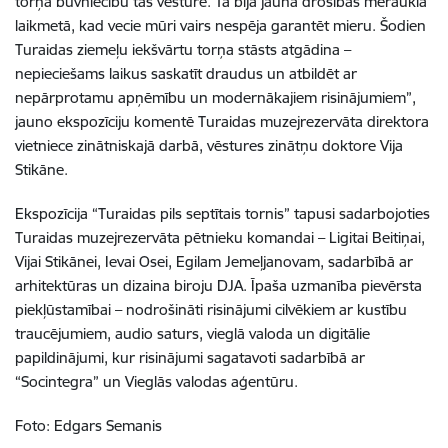
torņa būvniecību tās vēsturē. Tā bija jauna drošības mēraukla
laikmetā, kad vecie mūri vairs nespēja garantēt mieru. Šodien
Turaidas ziemeļu iekšvārtu torņa stāsts atgādina –
nepieciešams laikus saskatīt draudus un atbildēt ar
nepārprotamu apņēmību un modernākajiem risinājumiem”,
jauno ekspozīciju komentē Turaidas muzejrezervāta direktora
vietniece zinātniskajā darbā, vēstures zinātņu doktore Vija
Stikāne.
Ekspozīcija “Turaidas pils septītais tornis” tapusi sadarbojoties
Turaidas muzejrezervāta pētnieku komandai – Ligitai Beitiņai,
Vijai Stikānei, Ievai Osei, Egilam Jemeļjanovam, sadarbībā ar
arhitektūras un dizaina biroju DJA. Īpaša uzmanība pievērsta
piekļūstamībai – nodrošināti risinājumi cilvēkiem ar kustību
traucējumiem, audio saturs, vieglā valoda un digitālie
papildinājumi, kur risinājumi sagatavoti sadarbībā ar
“Socintegra” un Vieglās valodas aģentūru.
Foto: Edgars Semanis