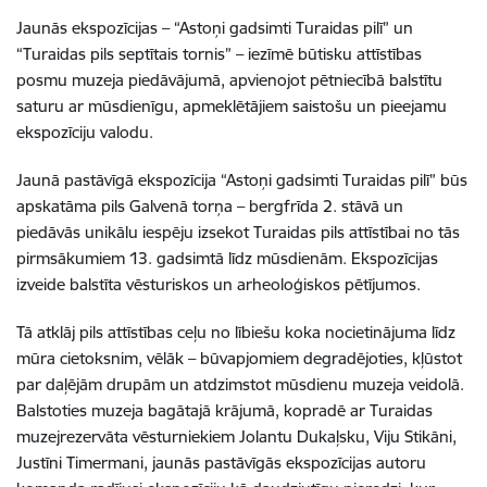
Jaunās ekspozīcijas – “Astoņi gadsimti Turaidas pilī” un
“Turaidas pils septītais tornis” – iezīmē būtisku attīstības
posmu muzeja piedāvājumā, apvienojot pētniecībā balstītu
saturu ar mūsdienīgu, apmeklētājiem saistošu un pieejamu
ekspozīciju valodu.
Jaunā pastāvīgā ekspozīcija “Astoņi gadsimti Turaidas pilī” būs
apskatāma pils Galvenā torņa – bergfrīda 2. stāvā un
piedāvās unikālu iespēju izsekot Turaidas pils attīstībai no tās
pirmsākumiem 13. gadsimtā līdz mūsdienām. Ekspozīcijas
izveide balstīta vēsturiskos un arheoloģiskos pētījumos.
Tā atklāj pils attīstības ceļu no lībiešu koka nocietinājuma līdz
mūra cietoksnim, vēlāk – būvapjomiem degradējoties, kļūstot
par daļējām drupām un atdzimstot mūsdienu muzeja veidolā.
Balstoties muzeja bagātajā krājumā, kopradē ar Turaidas
muzejrezervāta vēsturniekiem Jolantu Dukaļsku, Viju Stikāni,
Justīni Timermani, jaunās pastāvīgās ekspozīcijas autoru