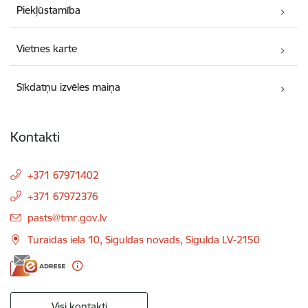
Piekļūstamība
Vietnes karte
Sīkdatņu izvēles maiņa
Kontakti
+371 67971402
+371 67972376
E-pasts:
pasts@tmr.gov.lv
Turaidas iela 10, Siguldas novads, Sigulda LV-2150
Visi kontakti