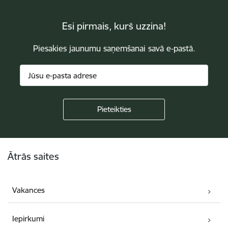
Esi pirmais, kurš uzzina!
Piesakies jaunumu saņemšanai savā e-pastā.
Kājene
Ātrās saites
Vakances
Iepirkumi