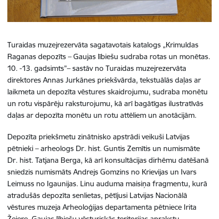
Turaidas muzejrezervāta sagatavotais katalogs „Krimuldas
Raganas depozīts – Gaujas lībiešu sudraba rotas un monētas.
10. -13. gadsimts”– sastāv no Turaidas muzejrezervāta
direktores Annas Jurkānes priekšvārda, tekstuālās daļas ar
laikmeta un depozīta vēstures skaidrojumu, sudraba monētu
un rotu vispārēju raksturojumu, kā arī bagātīgas ilustratīvās
daļas ar depozīta monētu un rotu attēliem un anotācijām.
Depozīta priekšmetu zinātnisko apstrādi veikuši Latvijas
pētnieki – arheologs Dr. hist. Guntis Zemītis un numismāte
Dr. hist. Tatjana Berga, kā arī konsultācijas dirhēmu datēšanā
sniedzis numismāts Andrejs Gomzins no Krievijas un Ivars
Leimuss no Igaunijas. Linu auduma maisiņa fragmentu, kurā
atradušās depozīta senlietas, pētījusi Latvijas Nacionālā
vēstures muzeja Arheoloģijas departamenta pētniece Irita
Žeiere, Gaujas lībiešu vēsturiskās teritorijas aprakstu