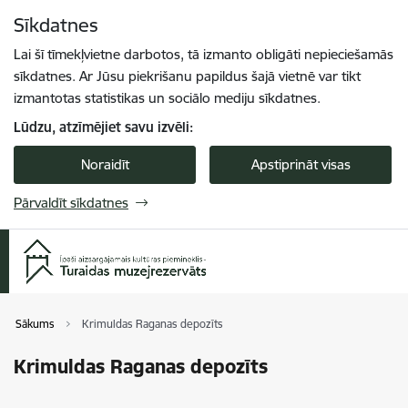
Pāriet uz lapas saturu
Sīkdatnes
Spied
lai meklētu
Enter
Lai šī tīmekļvietne darbotos, tā izmanto obligāti nepieciešamās
sīkdatnes. Ar Jūsu piekrišanu papildus šajā vietnē var tikt
izmantotas statistikas un sociālo mediju sīkdatnes.
Lūdzu, atzīmējiet savu izvēli:
Noraidīt
Apstiprināt visas
Pārvaldīt sīkdatnes
Sākums
Krimuldas Raganas depozīts
Krimuldas Raganas depozīts