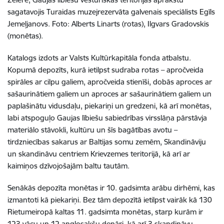
sagatavojis Turaidas muzejrezervāta galvenais speciālists Egīls
Jemeļjanovs. Foto: Alberts Linarts (rotas), Ilgvars Gradovskis
(monētas).
Katalogs izdots ar Valsts Kultūrkapitāla fonda atbalstu.
Kopumā depozīts, kurā ietilpst sudraba rotas – apročveida
spirāles ar cilpu galiem, apročveida stienīši, dobās aproces ar
sašaurinātiem galiem un aproces ar sašaurinātiem galiem un
paplašinātu vidusdaļu, piekariņi un gredzeni, kā arī monētas,
labi atspoguļo Gaujas lībiešu sabiedrības virsslāņa pārstāvja
materiālo stāvokli, kultūru un šīs bagātības avotu –
tirdzniecības sakarus ar Baltijas somu zemēm, Skandināviju
un skandināvu centriem Krievzemes teritorijā, kā arī ar
kaimiņos dzīvojošajām baltu tautām.
Senākās depozīta monētas ir 10. gadsimta arābu dirhēmi, kas
izmantoti kā piekariņi. Bez tām depozītā ietilpst vairāk kā 130
Rietumeiropā kaltas 11. gadsimta monētas, starp kurām ir
123 vācu un 12 anglosakšu denāri, kā arī 3 skandināvu