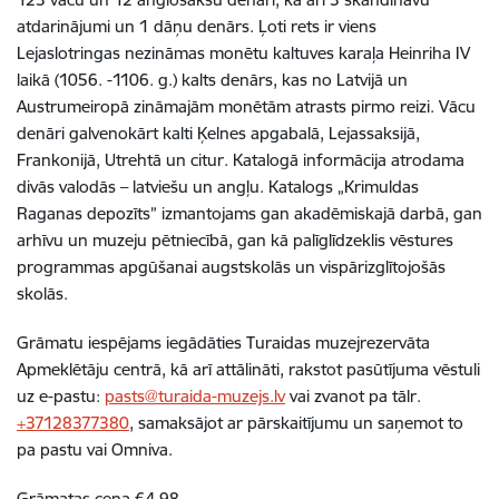
atdarinājumi un 1 dāņu denārs. Ļoti rets ir viens
Lejaslotringas nezināmas monētu kaltuves karaļa Heinriha IV
laikā (1056. -1106. g.) kalts denārs, kas no Latvijā un
Austrumeiropā zināmajām monētām atrasts pirmo reizi. Vācu
denāri galvenokārt kalti Ķelnes apgabalā, Lejassaksijā,
Frankonijā, Utrehtā un citur. Katalogā informācija atrodama
divās valodās – latviešu un angļu. Katalogs „Krimuldas
Raganas depozīts” izmantojams gan akadēmiskajā darbā, gan
arhīvu un muzeju pētniecībā, gan kā palīglīdzeklis vēstures
programmas apgūšanai augstskolās un vispārizglītojošās
skolās.
Grāmatu iespējams iegādāties Turaidas muzejrezervāta
Apmeklētāju centrā, kā arī attālināti, rakstot pasūtījuma vēstuli
uz e-pastu:
pasts@turaida-muzejs.lv
vai zvanot pa tālr.
+37128377380
, samaksājot ar pārskaitījumu un saņemot to
pa pastu vai Omniva.
Grāmatas cena €4.98