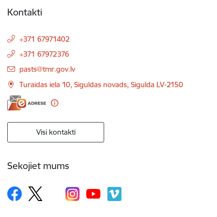
Kontakti
+371 67971402
+371 67972376
E-pasts:
pasts@tmr.gov.lv
Turaidas iela 10, Siguldas novads, Sigulda LV-2150
Visi kontakti
Sekojiet mums