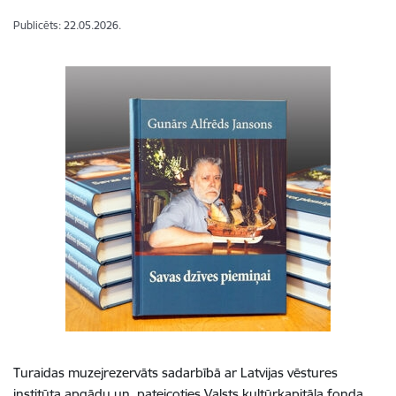
Publicēts: 22.05.2026.
Turaidas muzejrezervāts sadarbībā ar Latvijas vēstures
institūta apgādu un, pateicoties Valsts kultūrkapitāla fonda