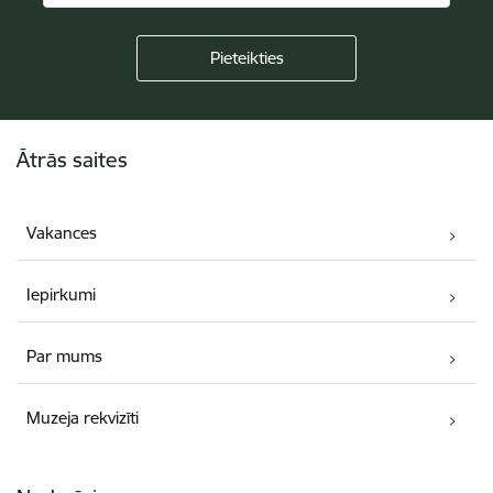
Kājene
Ātrās saites
Vakances
Iepirkumi
Par mums
Muzeja rekvizīti