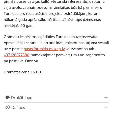
pirmās puses Latvijas kultūrvēsturiski interesantu, uzticamu
ziņu avots. Jaunais izdevums vienlaikus būs kā piemineklis
Turaidas pils restaurācijas projekta izstrādātājam, kuram
nākamā gada aprīļa sākumā tiks atzīmēti kopš dzimšanas
aizritējuši 90 gadi.
Grāmatu iespējams iegādāties Turaidas muzejrezervāta
Apmeklētāju centrā, kā arī attālināti, rakstot pasūtījuma vēstuli
uz e-pastu:
pasts@turaida-muzejs.lv
vai zvanot pa tālr.
+37128377380
, samaksājot ar pārskaitījumu un saņemot to
pa pastu vai Omniva.
Grāmatas cena €6.00
Drukāt lapu
Dalīties