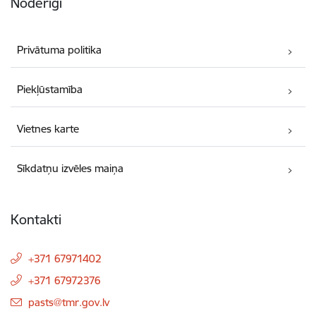
Noderīgi
Privātuma politika
Piekļūstamība
Vietnes karte
Sīkdatņu izvēles maiņa
Kontakti
+371 67971402
+371 67972376
E-pasts:
pasts@tmr.gov.lv