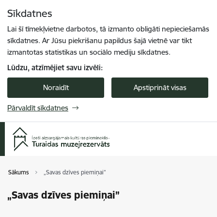
Pāriet uz lapas saturu
Sīkdatnes
Spied
lai meklētu
Enter
Lai šī tīmekļvietne darbotos, tā izmanto obligāti nepieciešamās
sīkdatnes. Ar Jūsu piekrišanu papildus šajā vietnē var tikt
izmantotas statistikas un sociālo mediju sīkdatnes.
Lūdzu, atzīmējiet savu izvēli:
Noraidīt
Apstiprināt visas
Pārvaldīt sīkdatnes
Sākums
„Savas dzīves piemiņai”
„Savas dzīves piemiņai”