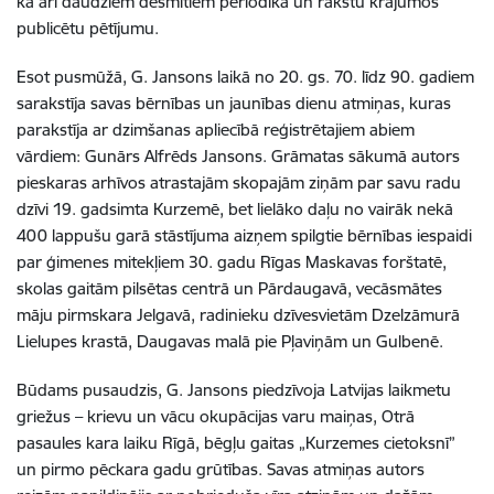
kā arī daudziem desmitiem periodikā un rakstu krājumos
publicētu pētījumu.
Esot pusmūžā, G. Jansons laikā no 20. gs. 70. līdz 90. gadiem
sarakstīja savas bērnības un jaunības dienu atmiņas, kuras
parakstīja ar dzimšanas apliecībā reģistrētajiem abiem
vārdiem: Gunārs Alfrēds Jansons. Grāmatas sākumā autors
pieskaras arhīvos atrastajām skopajām ziņām par savu radu
dzīvi 19. gadsimta Kurzemē, bet lielāko daļu no vairāk nekā
400 lappušu garā stāstījuma aizņem spilgtie bērnības iespaidi
par ģimenes mitekļiem 30. gadu Rīgas Maskavas forštatē,
skolas gaitām pilsētas centrā un Pārdaugavā, vecāsmātes
māju pirmskara Jelgavā, radinieku dzīvesvietām Dzelzāmurā
Lielupes krastā, Daugavas malā pie Pļaviņām un Gulbenē.
Būdams pusaudzis, G. Jansons piedzīvoja Latvijas laikmetu
griežus – krievu un vācu okupācijas varu maiņas, Otrā
pasaules kara laiku Rīgā, bēgļu gaitas „Kurzemes cietoksnī”
un pirmo pēckara gadu grūtības. Savas atmiņas autors