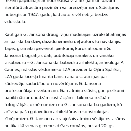
reizēm papildinājis ar nobrieduša vīra atziņām un dažām
literatūrā atrastām piezīmēm vai precizējumiem. Stāstījums
nobeigts ar 1947. gadu, kad autors vēl nebija beidzis
vidusskolu.
Kaut gan G. Jansona draugi viņu mudinājuši uzrakstīt atmiņas
arī par darba dzīvi, dažādu iemeslu dēļ autors to nav darījis.
Tāpēc grāmatai pievienoti pielikumi, kuros atrodami G.
Jansona biogrāfijas dati, publikāciju saraksts un vairāku
laikabiedru – G. Jansona darbabiedru arhitektu, arheologa A.
Caunes, mākslas vēsturnieku LZA prezidenta Ojāra Spārīša,
LZA goda locekļa Imanta Lancmaņa u.c. atmiņas par
kādreizējo sadarbību un novērtējums G. Jansona
profesionālajam veikumam. Gan atmiņu stāsts, gan pielikumi
papildināti ar daudzām ilustrācijām – laikmeta liecībām
fotogrāfijās, uzņēmumiem no G. Jansona darba gadiem, kā
arī viņa paša gatavotiem arhitektūras rekonstrukcijas
zīmējumiem. G. Jansona aizraujošais atmiņu vēstījums lasāms
ne tikai kā vienas ģimenes dzīves romāns, bet arī 20. gs.