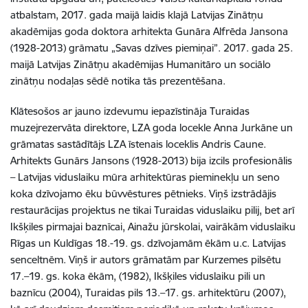
atbalstam, 2017. gada maijā laidis klajā Latvijas Zinātņu
akadēmijas goda doktora arhitekta Gunāra Alfrēda Jansona
(1928-2013) grāmatu „Savas dzīves piemiņai”. 2017. gada 25.
maijā Latvijas Zinātņu akadēmijas Humanitāro un sociālo
zinātņu nodaļas sēdē notika tās prezentēšana.
Klātesošos ar jauno izdevumu iepazīstināja Turaidas
muzejrezervāta direktore, LZA goda locekle Anna Jurkāne un
grāmatas sastādītājs LZA īstenais loceklis Andris Caune.
Arhitekts Gunārs Jansons (1928-2013) bija izcils profesionālis
– Latvijas viduslaiku mūra arhitektūras pieminekļu un seno
koka dzīvojamo ēku būvvēstures pētnieks. Viņš izstrādājis
restaurācijas projektus ne tikai Turaidas viduslaiku pilij, bet arī
Ikšķiles pirmajai baznīcai, Ainažu jūrskolai, vairākām viduslaiku
Rīgas un Kuldīgas 18.-19. gs. dzīvojamām ēkām u.c. Latvijas
senceltnēm. Viņš ir autors grāmatām par Kurzemes pilsētu
17.–19. gs. koka ēkām, (1982), Ikšķiles viduslaiku pili un
baznīcu (2004), Turaidas pils 13.–17. gs. arhitektūru (2007),