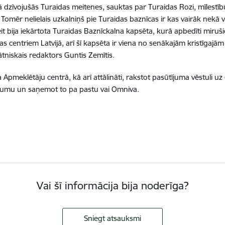
 dzīvojušās Turaidas meitenes, sauktas par Turaidas Rozi, mīlestību,
omēr nelielais uzkalniņš pie Turaidas baznīcas ir kas vairāk nekā 
eit bija iekārtota Turaidas Baznīckalna kapsēta, kurā apbedīti miruš
tības centriem Latvijā, arī šī kapsēta ir viena no senākajām kristīgaj
tniskais redaktors Guntis Zemītis.
pmeklētāju centrā, kā arī attālināti, rakstot pasūtījuma vēstuli uz
ījumu un saņemot to pa pastu vai Omniva.
Vai šī informācija bija noderīga?
Sniegt atsauksmi