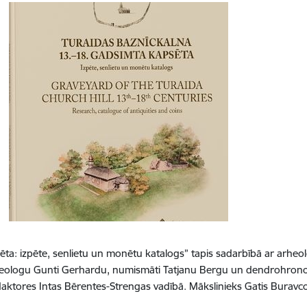
ta: izpēte, senlietu un monētu katalogs” tapis sadarbībā ar arheol
arheologu Gunti Gerhardu, numismāti Tatjanu Bergu un dendrohron
aktores Intas Bērentes-Strengas vadībā. Mākslinieks Gatis Buravco