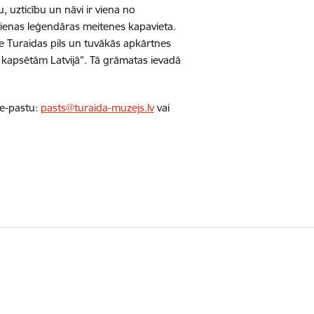
 uzticību un nāvi ir viena no
vienas leģendāras meitenes kapavieta.
ie Turaidas pils un tuvākās apkārtnes
ām kapsētām Latvijā”. Tā grāmatas ievadā
 e-pastu:
pasts@turaida-muzejs.lv
vai