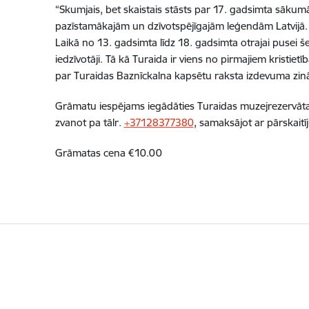
“Skumjais, bet skaistais stāsts par 17. gadsimta sākumā
pazīstamākajām un dzīvotspējīgajām leģendām Latvijā. T
Laikā no 13. gadsimta līdz 18. gadsimta otrajai pusei š
iedzīvotāji. Tā kā Turaida ir viens no pirmajiem kristie
par Turaidas Baznīckalna kapsētu raksta izdevuma zinā
Grāmatu iespējams iegādāties Turaidas muzejrezervāta A
zvanot pa tālr.
+37128377380
, samaksājot ar pārskait
Grāmatas cena €10.00