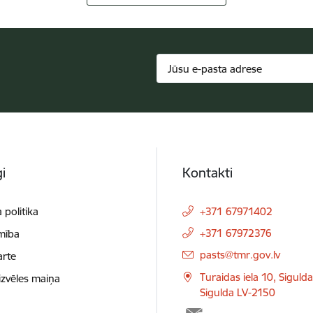
i
Kontakti
 politika
+371 67971402
+371 67972376
mība
E-pasts:
pasts@tmr.gov.lv
arte
Turaidas iela 10, Siguld
izvēles maiņa
Sigulda LV-2150