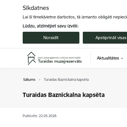
Pāriet uz lapas saturu
Sīkdatnes
Lai šī tīmekļvietne darbotos, tā izmanto obligāti nepiec
Lūdzu, atzīmējiet savu izvēli:
Noraidīt
Apstiprināt visas
Aktualitātes
Sākums
Turaidas Baznīckalna kapsēta
Turaidas Baznīckalna kapsēta
Publicēts: 22.05.2026.