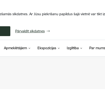
iešamās sīkdatnes. Ar Jūsu piekrišanu papildus šajā vietnē var tikt i
Pārvaldīt sīkdatnes
Apmeklētājiem
Ekspozīcijas
Izglītība
Par mum