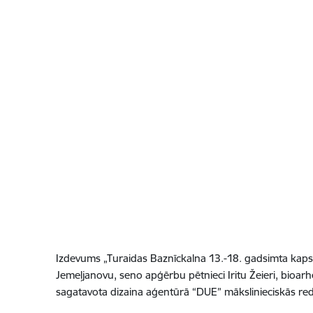
Izdevums „Turaidas Baznīckalna 13.-18. gadsimta kapsē
Jemeļjanovu, seno apģērbu pētnieci Iritu Žeieri, bio
sagatavota dizaina aģentūrā “DUE” mākslinieciskās red