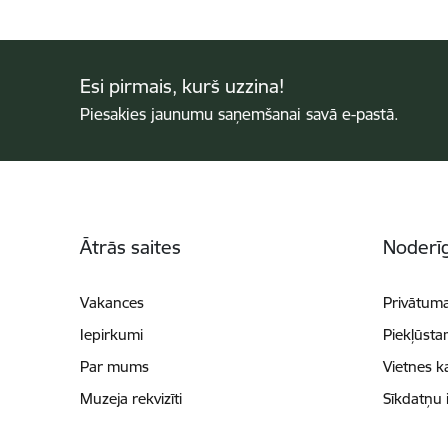
Esi pirmais, kurš uzzina!
Piesakies jaunumu saņemšanai savā e-pastā.
Kājene
Ātrās saites
Noderīg
Vakances
Privātuma
Iepirkumi
Piekļūsta
Par mums
Vietnes k
Muzeja rekvizīti
Sīkdatņu 