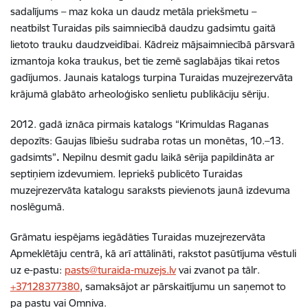
sadalījums – maz koka un daudz metāla priekšmetu –
neatbilst Turaidas pils saimniecībā daudzu gadsimtu gaitā
lietoto trauku daudzveidībai. Kādreiz mājsaimniecībā pārsvarā
izmantoja koka traukus, bet tie zemē saglabājas tikai retos
gadījumos. Jaunais katalogs turpina Turaidas muzejrezervāta
krājumā glabāto arheoloģisko senlietu publikāciju sēriju.
2012. gadā iznāca pirmais katalogs “Krimuldas Raganas
depozīts: Gaujas lībiešu sudraba rotas un monētas, 10.–13.
gadsimts”
.
Nepilnu desmit gadu laikā sērija papildināta ar
septiņiem izdevumiem. Iepriekš publicēto Turaidas
muzejrezervāta katalogu saraksts pievienots jaunā izdevuma
noslēgumā.
Grāmatu iespējams iegādāties Turaidas muzejrezervāta
Apmeklētāju centrā, kā arī attālināti, rakstot pasūtījuma vēstuli
uz e-pastu:
pasts@turaida-muzejs.lv
vai zvanot pa tālr.
+37128377380
, samaksājot ar pārskaitījumu un saņemot to
pa pastu vai Omniva.