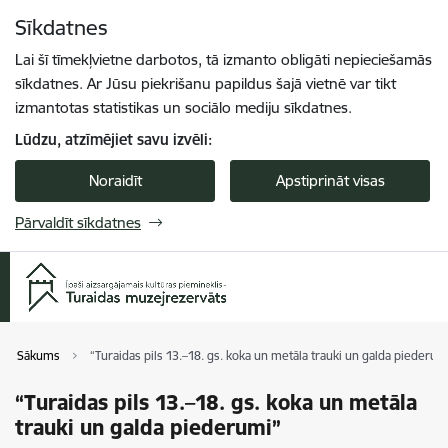
Pāriet uz lapas saturu
Sīkdatnes
Spied
lai meklētu
Enter
Lai šī tīmekļvietne darbotos, tā izmanto obligāti nepieciešamās
sīkdatnes. Ar Jūsu piekrišanu papildus šajā vietnē var tikt
izmantotas statistikas un sociālo mediju sīkdatnes.
Lūdzu, atzīmējiet savu izvēli:
Noraidīt
Apstiprināt visas
Pārvaldīt sīkdatnes
Sākums
“Turaidas pils 13.–18. gs. koka un metāla trauki un galda piederum
“Turaidas pils 13.–18. gs. koka un metāla
trauki un galda piederumi”