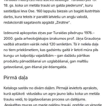
18. gs. koka un metāla trauki un galda piederumi”, kuru
sastādījusi Ieva Ose. 160 lappušu biezais un bagāti ilustrētais
darbs, kura teksts ir paralēli latviešu un angļu valodā,
redakcionāli sagatavots apgādā „Zinātne”.
Izdevumā apkopotas ziņas par Turaidas pilsdrupu 1976.–
2000. gada arheoloģiskajos izrakumos prof. Jāņa Graudoņa
vadībā atrastām vairāk nekā 120 senlietām. Tā ir neliela daļa
no tiem priekšmetiem, kas gadsimtu gaitā ir lietoti mūra pils
kungu un kalpotāju vajadzībām – gan dažādu pārtikas
produktu pārvadāšanai un uzglabāšanai, gan maltīšu
gatavošanai, gan ēšanai pie ēdamgalda.
Pirmā daļa
Katalogs sastāv no divām daļām. Pirmajā ievietots apraksts,
kurā aplūkoti viduslaiku un agro jauno laiku koka un metāla
trauku veidi, to izgatavošanas process un datējums.
Apskatītas mucas un mazie galdiņu trauki, grebtie un virpotie