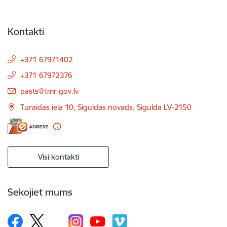
Kontakti
+371 67971402
+371 67972376
E-pasts:
pasts@tmr.gov.lv
Turaidas iela 10, Siguldas novads, Sigulda LV-2150
Visi kontakti
Sekojiet mums