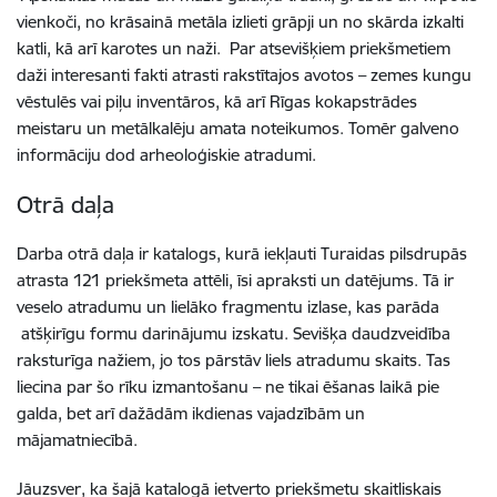
vienkoči, no krāsainā metāla izlieti grāpji un no skārda izkalti
katli, kā arī karotes un naži. Par atsevišķiem priekšmetiem
daži interesanti fakti atrasti rakstītajos avotos – zemes kungu
vēstulēs vai piļu inventāros, kā arī Rīgas kokapstrādes
meistaru un metālkalēju amata noteikumos. Tomēr galveno
informāciju dod arheoloģiskie atradumi.
Otrā daļa
Darba otrā daļa ir katalogs, kurā iekļauti Turaidas pilsdrupās
atrasta 121 priekšmeta attēli, īsi apraksti un datējums. Tā ir
veselo atradumu un lielāko fragmentu izlase, kas parāda
atšķirīgu formu darinājumu izskatu. Sevišķa daudzveidība
raksturīga nažiem, jo tos pārstāv liels atradumu skaits. Tas
liecina par šo rīku izmantošanu – ne tikai ēšanas laikā pie
galda, bet arī dažādām ikdienas vajadzībām un
mājamatniecībā.
Jāuzsver, ka šajā katalogā ietverto priekšmetu skaitliskais