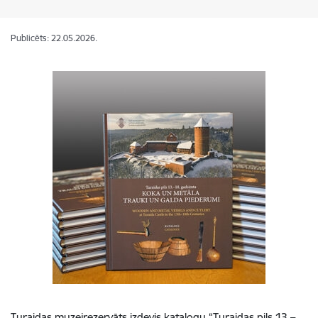
Publicēts: 22.05.2026.
Turaidas muzejrezervāts izdevis katalogu “Turaidas pils 13.–