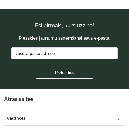
Esi pirmais, kurš uzzina!
Piesakies jaunumu saņemšanai savā e-pastā.
Kājene
Ātrās saites
Vakances