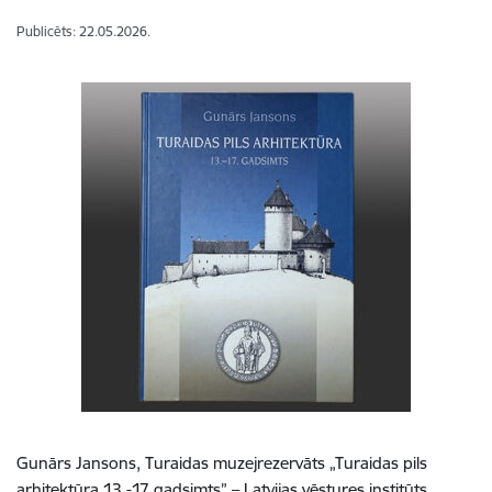
Publicēts: 22.05.2026.
Gunārs Jansons, Turaidas muzejrezervāts „Turaidas pils
arhitektūra 13.-17.gadsimts” – Latvijas vēstures institūts