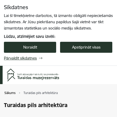
Pāriet uz lapas saturu
Sīkdatnes
Spied
lai meklētu
Enter
Lai šī tīmekļvietne darbotos, tā izmanto obligāti nepieciešamās
sīkdatnes. Ar Jūsu piekrišanu papildus šajā vietnē var tikt
izmantotas statistikas un sociālo mediju sīkdatnes.
Lūdzu, atzīmējiet savu izvēli:
Noraidīt
Apstiprināt visas
Pārvaldīt sīkdatnes
Sākums
Turaidas pils arhitektūra
Turaidas pils arhitektūra