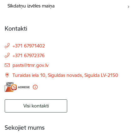
Sīkdatņu izvēles maiņa
Kontakti
+371 67971402
+371 67972376
E-pasts:
pasts@tmr.gov.lv
Turaidas iela 10, Siguldas novads, Sigulda LV-2150
Visi kontakti
Sekojiet mums