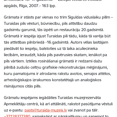
apgāds, Rīga, 2007.- 163 lpp.
Grāmata ir stāsts par vienas no trim Siguldas viduslaiku pilīm –
Turaidas pils vēsturi, būvniecību, pils attīstību daudzu
gadsimtu garumā, tās izpēti un restaurāciju 20.gadsimtā.
Grāmatā ir iespēja izjust Turaidas pili tādu, kāda tā varēja būt
tās attīstības pilnbriedā -16.gadsimtā. Autors vēlas lasītājam
piedāvāt šo iespēju, balstoties uz tā laika aculiecinieka
liecībām, ieraudzīt, kāda pils pavērusies skatam, ienākot pa
pils vārtiem. Iztēles rosināšanai grāmatā ir redzami dažu
pilnībā zudušo celtņu grafiskie rekonstrukcijas mēģinājumi,
kuru pamatojums ir atrodams rakstu avotos, senajos attēlos,
arheoloģiskajos izrakumos konstatētajā un analoģiskos
risinājumos citās pilīs.
Grāmatu iespējams iegādāties Turaidas muzejrezervāta
Apmeklētāju centrā, kā arī attālināti, rakstot pasūtījuma vēstuli
uz e-pastu:
pasts@turaida-muzejs.lv
vai zvanot pa tālr.
+37128377380
, samaksājot ar pārskaitījumu un saņemot to