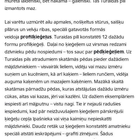
mūrēta laideniski, bet nākamā – galeniski. Tas Turaidas pilī
izmantots maz.
Lai varētu uzmūrēt ailu apmales, nošķeltus stūrus, saišķu
pīlārus un velvju ribas, speciāli gatavotās formās
veidoja
profilķieģeļus
. Turaidas pilī konstatēti 12 dažādu
formu profilķieģeļi. Daļai no ķieģeļiem uz virsmas redzami
dzīvnieku pēdu nospiedumi – tos sauc par
pēdķieģeļiem
. Uz
Turaidas pils atradumiem skatāmās pēdas pieder dažādiem
mājdzīvniekiem – visvairāk lieliem, vidēju vai mazu izmēru
suņiem un kucēniem, kā arī kaķiem – lieliem runčiem, vidēja
auguma kaķenēm un mazajiem kaķēniem. Mazākā skaitā
skatāmas pārnadžu pēdas, kuras atstājušas dažādu izmēru
cūkas, aitas vai kazas, jēri vai kazlēni. Uz dažiem eksemplāriem
iespiesti arī mājputnu – vistu nagi. Tie ir nejauši radušies
iespiedumi, kad pār neizžuvušajiem ķieģeļiem pārskrējuši
ķieģeļu cepļa īpašnieka vai viņa kaimiņu nepieskatīti
mājdzīvnieki. Daudz retāk uz ķieģeļiem konstatēti amatnieku
speciāli atstāti ieskrāpējumi – grafiti zīmējumi. Šādus