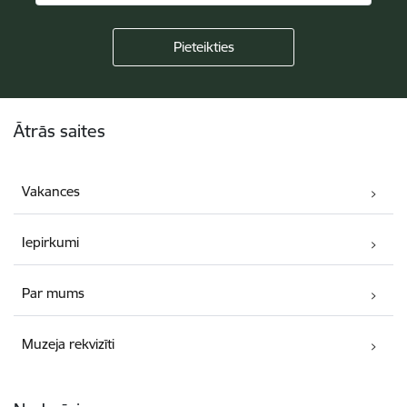
Kājene
Ātrās saites
Vakances
Iepirkumi
Par mums
Muzeja rekvizīti