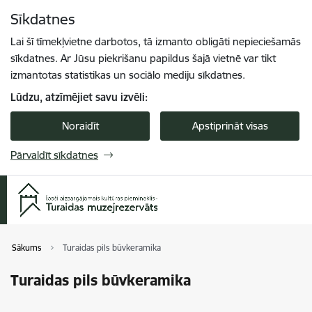
Pāriet uz lapas saturu
Sīkdatnes
Spied
lai meklētu
Enter
Lai šī tīmekļvietne darbotos, tā izmanto obligāti nepieciešamās
sīkdatnes. Ar Jūsu piekrišanu papildus šajā vietnē var tikt
izmantotas statistikas un sociālo mediju sīkdatnes.
Lūdzu, atzīmējiet savu izvēli:
Noraidīt
Apstiprināt visas
Pārvaldīt sīkdatnes
Sākums
Turaidas pils būvkeramika
Turaidas pils būvkeramika