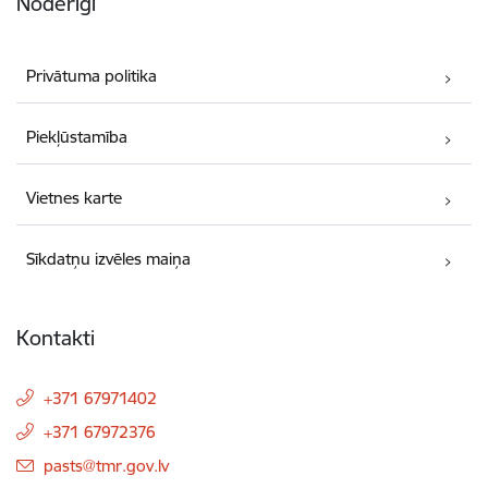
Noderīgi
Privātuma politika
Piekļūstamība
Vietnes karte
Sīkdatņu izvēles maiņa
Kontakti
+371 67971402
+371 67972376
E-pasts:
pasts@tmr.gov.lv