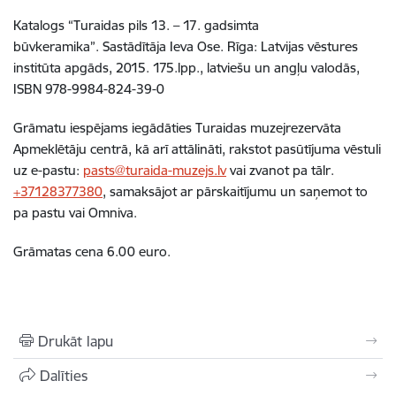
Katalogs “Turaidas pils 13. – 17. gadsimta
būvkeramika”. Sastādītāja Ieva Ose. Rīga: Latvijas vēstures
institūta apgāds, 2015. 175.lpp., latviešu un angļu valodās,
ISBN 978-9984-824-39-0
Grāmatu iespējams iegādāties Turaidas muzejrezervāta
Apmeklētāju centrā, kā arī attālināti, rakstot pasūtījuma vēstuli
uz e-pastu:
pasts@turaida-muzejs.lv
vai zvanot pa tālr.
+37128377380
, samaksājot ar pārskaitījumu un saņemot to
pa pastu vai Omniva.
Grāmatas cena 6.00 euro.
Drukāt lapu
Dalīties