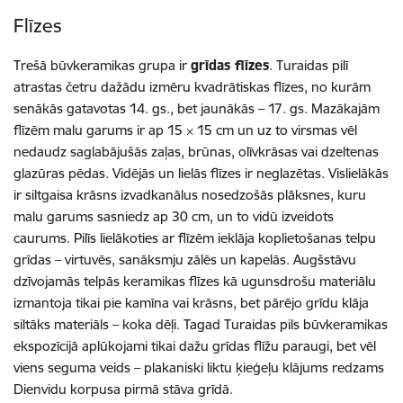
Flīzes
Trešā būvkeramikas grupa ir
grīdas flīzes
. Turaidas pilī
atrastas četru dažādu izmēru kvadrātiskas flīzes, no kurām
senākās gatavotas 14. gs., bet jaunākās – 17. gs. Mazākajām
flīzēm malu garums ir ap 15 × 15 cm un uz to virsmas vēl
nedaudz saglabājušās zaļas, brūnas, olīvkrāsas vai dzeltenas
glazūras pēdas. Vidējās un lielās flīzes ir neglazētas. Vislielākās
ir siltgaisa krāsns izvadkanālus nosedzošās plāksnes, kuru
malu garums sasniedz ap 30 cm, un to vidū izveidots
caurums. Pilīs lielākoties ar flīzēm ieklāja koplietošanas telpu
grīdas – virtuvēs, sanāksmju zālēs un kapelās. Augšstāvu
dzīvojamās telpās keramikas flīzes kā ugunsdrošu materiālu
izmantoja tikai pie kamīna vai krāsns, bet pārējo grīdu klāja
siltāks materiāls – koka dēļi. Tagad Turaidas pils būvkeramikas
ekspozīcijā aplūkojami tikai dažu grīdas flīžu paraugi, bet vēl
viens seguma veids – plakaniski liktu ķieģeļu klājums redzams
Dienvidu korpusa pirmā stāva grīdā.