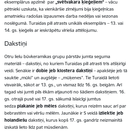
eksemplārus apzīmē par
„svētvakara ķieģeļiem”
– vācu
pētnieki uzskata, ka vienkāršie zīmējumi bija ķieģeļnīcas
amatnieku radošas izpausmes darba nedēļas vai sezonas
noslēgumā. Turaidas pilī atrasts unikāls eksemplārs – 13. vai
14. gs. ķieģelis ar ieskrāpētu vīrieša attēlojumu.
Dakstiņi
Otru lielu būvkeramikas grupu pārstāv jumta seguma
materiāli – dakstiņi, no kuriem Turaidas pilī atrasti trīs atšķirīgi
veidi. Senākie ir
dobie jeb klostera dakstiņi
– apakšējie jeb tā
sauktie „mūki” un augšējie – „mūķenes”. Tie Turaidā lietoti
visvairāk, sākot ar 13. gs., un vismaz līdz 16. gs. beigām. Arī
tagad visi jumti pils ēkām atjaunoti no šādiem dakstiņiem. 16.
gs. otrajā pusē vai 17. gs. sākumā īslaicīgi jumtus
sedza
plakanie jeb mēles
dakstiņi, kurus reizēm sauc arī par
bebrastēm vai vēršu mēlēm. Jaunākie ir S veidā
izliektie jeb
holandiešu
dakstiņi, kurus kopš 17. gs. gandrīz neizmainītā
izskatā lieto līdz pat mūsdienām.