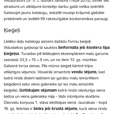
restaurators
Dr. h. c.
Gunārs Jansons (1928-2013), tomēr visi
atradumi un atklājumi toreizējo darbu gaitā netika izvērtēti.
Gatavojot jauno katalogu, izskatīti muzeja krājumā glabātie
priekšmeti un izvēlēti 99 raksturīgākie būvkeramikas paraugi.
Ķieģeļi
Lielāko daļu kataloga aizņem dažādu formu ķieģeļi.
Viduslaikos gatavoja tā sauktos
lielformāta jeb klostera tipa
ķieģeļus
. Turaidas pilī lielākajiem eksemplāriem malu garums
sasniedz 33,5 × 15 × 9 cm, un no tiem 13. gs. mūrētas
Galvenā torņa sienas. Pils mūros ķieģeļi kārtoti trijos
atšķirīgos sējumos. Visvairāk izmantots
vendu sējums
, kad
katrā rindā diviem laidņiem (ar garāko malu iemūrētiem
ķieģeļiem) seko viens galenieks (ar īso malu iemūrēts
ķieģelis).
Gotiskajam sējumam
katrā rindā raksturīga viena
laidņa un viena galenieka mija – tāds mūrējums skatāms
Dienvidu korpusa 1. stāva iekštelpas sienā. Jaunākais – kopš
16. gs. lietotais ir
bloka jeb krusta sējums
, kurā viena rinda