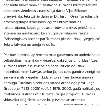
gadsimta būvkeramika” sastāv no Turaidas muzejrezervāta
direktores vietnieces zinātniskajā darbā Vijas Stikānes
priekšvārda, tekstuālās daļas ar Dr. hist. I. Oses Turaidas pils
arheoloģiskajos izrakumos iegūtās būvkeramikas
raksturojumu, kataloga daļas ar būvkeramikas priekšmetu
attēliem un anotācijām, kā arī Egila Jemeļanova raksta
“Arheoloģiskās liecības par Turaidas pils viduslaiku ķieģeļnīcu”.
Teksts latviešu un angļu valodās.
Par būvkeramiku apzīmē no māla gatavotus un apdedzinātus
celtniecības materiālus – ķieģeļus, dakstiņus un grīdas flīzes.
Turaidas mūra pils ir viens no nedaudziem viduslaiku
nocietinājumiem Latvijas teritorijā, kas celts gandrīz vienīgi no
sarkana māla ķieģeļiem. Līdz ar to simtiem būvkeramikas
paraugu Turaidas pilsdrupās atrada arheologa prof. Jāņa
Graudoņa (1913-2005) vadībā 1976.-2000. gadā notikušajos
izrakumos. Izstrādājot pils restaurācijas projektu, Turaidas
viduslaiku ķieģeļiem uzmanību pievērsa arī arhitekts