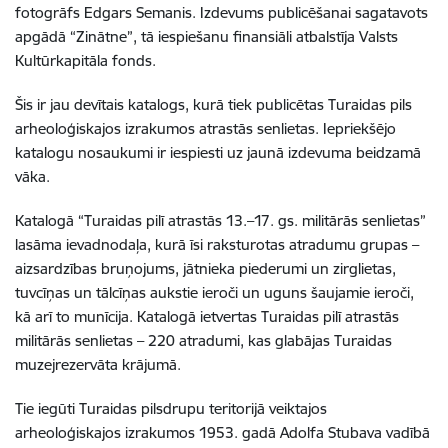
fotogrāfs Edgars Semanis. Izdevums publicēšanai sagatavots
apgādā “Zinātne”, tā iespiešanu finansiāli atbalstīja Valsts
Kultūrkapitāla fonds.
Šis ir jau devītais katalogs, kurā tiek publicētas Turaidas pils
arheoloģiskajos izrakumos atrastās senlietas. Iepriekšējo
katalogu nosaukumi ir iespiesti uz jaunā izdevuma beidzamā
vāka.
Katalogā “Turaidas pilī atrastās 13.–17. gs. militārās senlietas”
lasāma ievadnodaļa, kurā īsi raksturotas atradumu grupas –
aizsardzības bruņojums, jātnieka piederumi un zirglietas,
tuvcīņas un tālcīņas aukstie ieroči un uguns šaujamie ieroči,
kā arī to munīcija. Katalogā ietvertas Turaidas pilī atrastās
militārās senlietas – 220 atradumi, kas glabājas Turaidas
muzejrezervāta krājumā.
Tie iegūti Turaidas pilsdrupu teritorijā veiktajos
arheoloģiskajos izrakumos 1953. gadā Adolfa Stubava vadībā