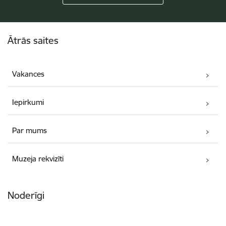
Kājene
Ātrās saites
Vakances
Iepirkumi
Par mums
Muzeja rekvizīti
Noderīgi