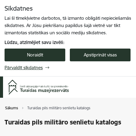
Pāriet uz lapas saturu
Sīkdatnes
Spied
lai meklētu
Enter
Lai šī tīmekļvietne darbotos, tā izmanto obligāti nepieciešamās
sīkdatnes. Ar Jūsu piekrišanu papildus šajā vietnē var tikt
izmantotas statistikas un sociālo mediju sīkdatnes.
Lūdzu, atzīmējiet savu izvēli:
Noraidīt
Apstiprināt visas
Pārvaldīt sīkdatnes
Sākums
Turaidas pils militāro senlietu katalogs
Turaidas pils militāro senlietu katalogs