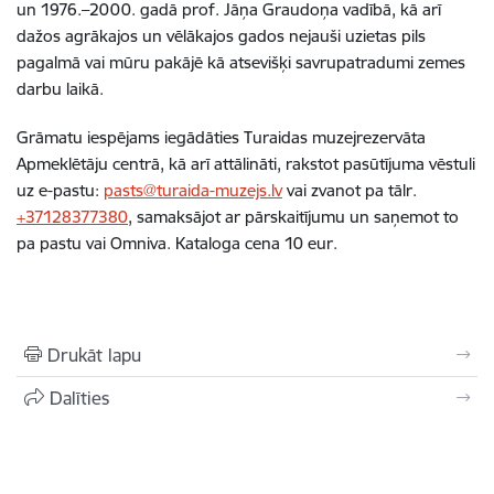
un 1976.–2000. gadā prof. Jāņa Graudoņa vadībā, kā arī
dažos agrākajos un vēlākajos gados nejauši uzietas pils
pagalmā vai mūru pakājē kā atsevišķi savrupatradumi zemes
darbu laikā.
Grāmatu iespējams iegādāties Turaidas muzejrezervāta
Apmeklētāju centrā, kā arī attālināti, rakstot pasūtījuma vēstuli
uz e-pastu:
pasts@turaida-muzejs.lv
vai zvanot pa tālr.
+37128377380
, samaksājot ar pārskaitījumu un saņemot to
pa pastu vai Omniva. Kataloga cena 10 eur.
Drukāt lapu
Dalīties