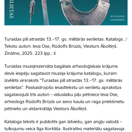
Turaidas pilī atrastās 13.–17. gs. militārās senlietas: Katalogs. /
Tekstu autori: Ieva Ose, Rūdolfs Brūzis, Viesturs Āboltiņš.
Zinātne, 2025. 223 lpp.: il.
Turaidas muzejrezervāta bagātais arheoloģiskais krājums
devis iespēju sagatavot muzeja krājuma katalogu, kuram
izvēlēts virsraksts “Turaidas pilī atrastās 13.–17. gs. militārās
senlietas”. Paskaidrojošo ievadtekstu un senlietu aprakstus
sagatavojuši trīs autori – viduslaiku piļu pētniece Ieva Ose,
arheologs Rūdolfs Brūzis un seno kaula un raga priekšmetu
pētnieks un atdarinātājs Viesturs Āboltiņš.
Kataloga teksts ir publicēts gan latviešu, gan angļu valodā –
tulkojumu veica Ilga Korkliša. Ilustratīvo materiālu sagatavoja