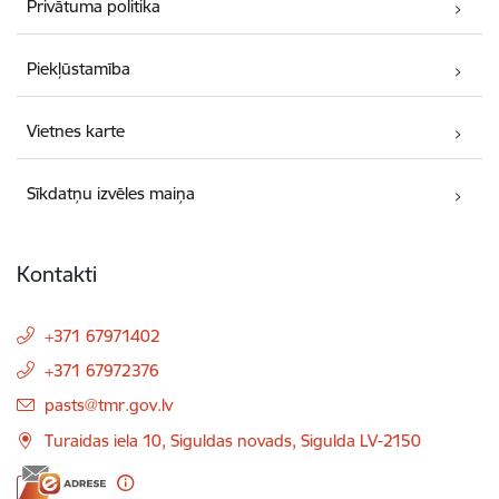
Privātuma politika
Piekļūstamība
Vietnes karte
Sīkdatņu izvēles maiņa
Kontakti
+371 67971402
+371 67972376
E-pasts:
pasts@tmr.gov.lv
Turaidas iela 10, Siguldas novads, Sigulda LV-2150