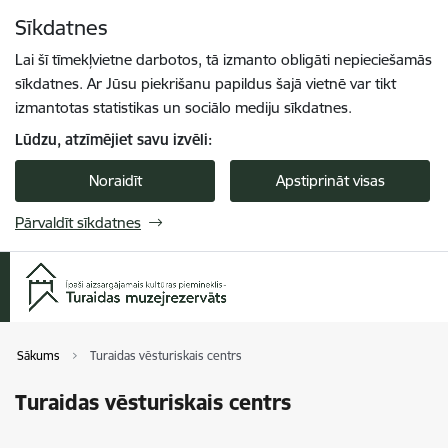
Pāriet uz lapas saturu
Sīkdatnes
Spied
lai meklētu
Enter
Lai šī tīmekļvietne darbotos, tā izmanto obligāti nepieciešamās
sīkdatnes. Ar Jūsu piekrišanu papildus šajā vietnē var tikt
izmantotas statistikas un sociālo mediju sīkdatnes.
Lūdzu, atzīmējiet savu izvēli:
Noraidīt
Apstiprināt visas
Pārvaldīt sīkdatnes
Sākums
Turaidas vēsturiskais centrs
Turaidas vēsturiskais centrs