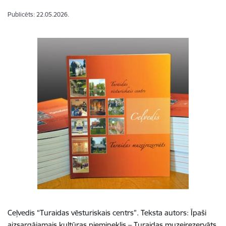
Publicēts: 22.05.2026.
Ceļvedis “Turaidas vēsturiskais centrs”. Teksta autors: Īpaši
aizsargājamais kultūras piemineklis – Turaidas muzejrezervāts.