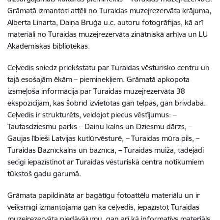
Grāmatā izmantoti attēli no Turaidas muzejrezervāta krājuma,
Alberta Linarta, Daiņa Bruģa u.c. autoru fotogrāfijas, kā arī
materiāli no Turaidas muzejrezervāta zinātniskā arhīva un LU
Akadēmiskās bibliotēkas.
Ceļvedis sniedz priekšstatu par Turaidas vēsturisko centru un
tajā esošajām ēkām – pieminekļiem. Grāmatā apkopota
izsmeļoša informācija par Turaidas muzejrezervāta 38
ekspozīcijām, kas šobrīd izvietotas gan telpās, gan brīvdabā.
Ceļvedis ir strukturēts, veidojot piecus vēstījumus: –
Tautasdziesmu parks – Dainu kalns un Dziesmu dārzs, –
Gaujas lībieši Latvijas kutlūrvēsturē, – Turaidas mūra pils, –
Turaidas Baznīckalns un baznīca, – Turaidas muiža, tādējādi
secīgi iepazīstinot ar Turaidas vēsturiskā centra notikumiem
tūkstoš gadu garumā.
Grāmata papildināta ar bagātīgu fotoattēlu materiālu un ir
veiksmīgi izmantojama gan kā ceļvedis, iepazīstot Turaidas
muzejrezervāta piedāvājumu, gan arī kā informatīvs materiāls