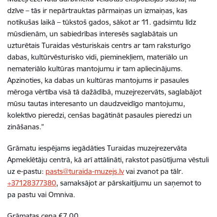
dzīve – tās ir nepārtrauktas pārmaiņas un izmaiņas, kas
notikušas laikā – tūkstoš gados, sākot ar 11. gadsimtu līdz
mūsdienām, un sabiedrības interesēs saglabātais un
uzturētais Turaidas vēsturiskais centrs ar tam raksturīgo
dabas, kultūrvēsturisko vidi, pieminekļiem, materiālo un
nemateriālo kultūras mantojumu ir tam apliecinājums.
Apzinoties, ka dabas un kultūras mantojums ir pasaules
mēroga vērtība visā tā dažādībā, muzejrezervāts, saglabājot
mūsu tautas interesanto un daudzveidīgo mantojumu,
kolektīvo pieredzi, cenšas bagātināt pasaules pieredzi un
zināšanas.”
Grāmatu iespējams iegādāties Turaidas muzejrezervāta
Apmeklētāju centrā, kā arī attālināti, rakstot pasūtījuma vēstuli
uz e-pastu:
pasts@turaida-muzejs.lv
vai zvanot pa tālr.
+37128377380
, samaksājot ar pārskaitījumu un saņemot to
pa pastu vai Omniva.
Grāmatas cena €7.00