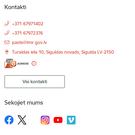
Kontakti
+371 67971402
+371 67972376
E-pasts:
pasts@tmr.gov.lv
Turaidas iela 10, Siguldas novads, Sigulda LV-2150
Visi kontakti
Sekojiet mums