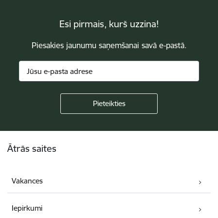
Esi pirmais, kurš uzzina!
Piesakies jaunumu saņemšanai savā e-pastā.
Kājene
Ātrās saites
Vakances
Iepirkumi