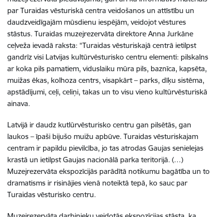
par Turaidas vēsturiskā centra veidošanos un attīstību un
daudzveidīgajām mūsdienu iespējām, veidojot vēstures
stāstus. Turaidas muzejrezervāta direktore Anna Jurkāne
ceļveža ievadā raksta: “Turaidas vēsturiskajā centrā ietilpst
gandrīz visi Latvijas kultūrvēsturisko centru elementi: pilskalns
ar koka pils pamatiem, viduslaiku mūra pils, baznīca, kapsēta,
muižas ēkas, kolhoza centrs, visapkārt – parks, dīķu sistēma,
apstādījumi, ceļi, celiņi, takas un to visu vieno kultūrvēsturiskā
ainava.
Latvijā ir daudz kutlūrvēsturisko centru gan pilsētās, gan
laukos – īpaši bijušo muižu apbūve. Turaidas vēsturiskajam
centram ir papildu pievilcība, jo tas atrodas Gaujas senielejas
krastā un ietilpst Gaujas nacionālā parka teritorijā. (…)
Muzejrezervāta ekspozīcijās parādītā notikumu bagātība un to
dramatisms ir risinājies vienā noteiktā tepā, ko sauc par
Turaidas vēsturisko centru.
Muzejrezervāta darbinieku veidotās ekspozīcijas stāsta, ka