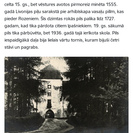
celta 15. gs., bet vēstures avotos pirmoreiz minēta 1555.
gadā Livonijas piļu sarakstā pie arhibīskapa vasaļu pilīm, kas
pieder Rozeniem. Šīs dzimtas rokās pils palika līdz 1727.
gadam, kad tika pārdota citiem īpašniekiem. 19. gs. sākumā
pils tika pārbūvēta, bet 1936. gadā tajā ierīkota skola. Pils
iespaidīgākā daļa bija lielais vārtu tornis, kuram bijuši četri
stāvi un pagrabs.