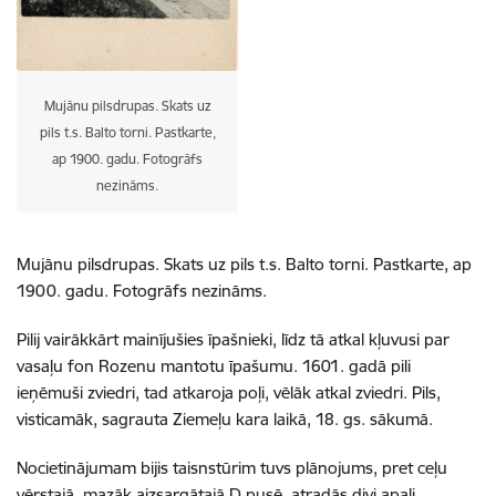
Mujānu pilsdrupas. Skats uz
pils t.s. Balto torni. Pastkarte,
ap 1900. gadu. Fotogrāfs
nezināms.
Mujānu pilsdrupas. Skats uz pils t.s. Balto torni. Pastkarte, ap
1900. gadu. Fotogrāfs nezināms.
Pilij vairākkārt mainījušies īpašnieki, līdz tā atkal kļuvusi par
vasaļu fon Rozenu mantotu īpašumu. 1601. gadā pili
ieņēmuši zviedri, tad atkaroja poļi, vēlāk atkal zviedri. Pils,
visticamāk, sagrauta Ziemeļu kara laikā, 18. gs. sākumā.
Nocietinājumam bijis taisnstūrim tuvs plānojums, pret ceļu
vērstajā, mazāk aizsargātajā D pusē, atradās divi apaļi,