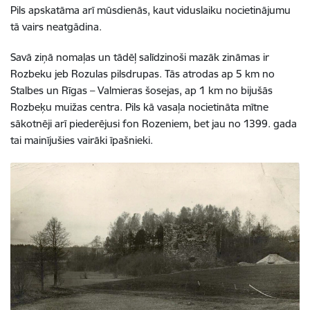
Pils apskatāma arī mūsdienās, kaut viduslaiku nocietinājumu
tā vairs neatgādina.
Savā ziņā nomaļas un tādēļ salīdzinoši mazāk zināmas ir
Rozbeku jeb Rozulas pilsdrupas. Tās atrodas ap 5 km no
Stalbes un Rīgas – Valmieras šosejas, ap 1 km no bijušās
Rozbeķu muižas centra. Pils kā vasaļa nocietināta mītne
sākotnēji arī piederējusi fon Rozeniem, bet jau no 1399. gada
tai mainījušies vairāki īpašnieki.