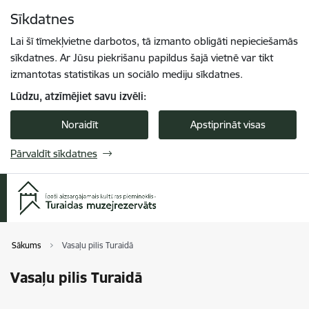
Pāriet uz lapas saturu
Sīkdatnes
Spied
lai meklētu
Enter
Lai šī tīmekļvietne darbotos, tā izmanto obligāti nepieciešamās
sīkdatnes. Ar Jūsu piekrišanu papildus šajā vietnē var tikt
izmantotas statistikas un sociālo mediju sīkdatnes.
Lūdzu, atzīmējiet savu izvēli:
Noraidīt
Apstiprināt visas
Pārvaldīt sīkdatnes
Sākums
Vasaļu pilis Turaidā
Vasaļu pilis Turaidā