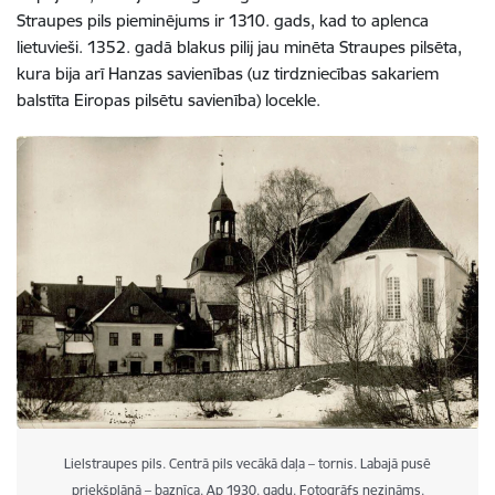
Straupes pils pieminējums ir 1310. gads, kad to aplenca
lietuvieši. 1352. gadā blakus pilij jau minēta Straupes pilsēta,
kura bija arī Hanzas savienības (uz tirdzniecības sakariem
balstīta Eiropas pilsētu savienība) locekle.
Lielstraupes pils. Centrā pils vecākā daļa – tornis. Labajā pusē
priekšplānā – baznīca. Ap 1930. gadu. Fotogrāfs nezināms.