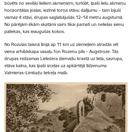
būvēts no sevišķi lieliem akmeņiem, turklāt, īpaši lielu akmeņu
horizontālas joslas, iezīmē torņa stāvu dalījumu – tam bijuši
vismaz 4 stāvi, drupas saglabājušās 12–14 metru augstumā.
No pārējām ēkām skatāmi vairs tikai pamati un nelielas sienu
paliekas, kas ieaugušas kokos.
No Rozulas taisnā līnijā ap 11 km uz ziemeļiem atradās vēl
viena arhibīskapa vasaļu fon Rozenu pils – Augstroze. Tās
drupas redzamas Lielezera dienvidu krastā uz liela, savrupa,
stāva kalna, kas īpaši izceļas uz apkārtējā līdzenuma
Valmieras–Limbažu lielceļa malā.