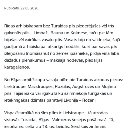
Publicēts: 22.05.2026.
Rīgas arhibīskapam bez Turaidas pils piederējušas vēl trīs
galvenās pilis – Limbaži, Rauna un Koknese, taču pie tām
bijušas vēl vairākas vasaļu pilis. Vasalis bija no valdnieka, šajā
gadījumā arhibīskapa, atkarīgs feodālis, kurš par savas pils
izlēņošanu (nomāšanu) no zemes īpašnieka, pildīja viņa labā
dažādus pienākumus – maksāja nodevas, piedalījās
karagājienos.
No Rīgas arhibīskapu vasaļu pilīm pie Turaidas atrodas piecas:
Lielstraupe, Mazstraupes, Rozulas, Augstrozes un Mujānu
pilis. Tajās īsāku vai ilgāku laiku saimniekoja turīgākās un
ietekmīgākās dzimtas pārstāvji Livonijā – Rozeni.
Vispazīstamākā no šīm pilīm ir Lielstraupe – tā atrodas
vistuvāk Turaidai, Rīgas –Valmieras šosejas pašā malā. Tā,
iespējams, celta jau 13. gs. beigās. Senākais zināmais