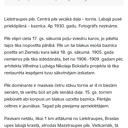
Lielstraupes pils. Centrā pils vecākā daļa – tornis. Labajā pusē
priekšplānā – baznīca. Ap 1930. gadu. Fotogrāfs nezināms.
Pils stipri cieta 17. gs. sākumā poļu–zviedru karos, jo pilsēta
tajos tika nopostīta pilnībā. Pils un tai blakus esošā baznīca
postīta arī Ziemeļu kara laikā 18. gs. sākumā. 1905. gada
nemieros pils tika izdedzināta, bet no 1906.-1909. gadam pēc
arhitekta Vilhelma Ludviga Nikolaja Bokslafa projekta tā tika
restaurēta iespējami tuvu sākotnējam izskatam.
Pils dominante ir masīvais četru stāvu tornis ar 4 m biezām
sienām, tā varētu būt arī pils senākā daļa. 15. gs. tornim
piebūvēti abi korpusi un blakus uzcelta baznīca. Pārējās
celtnes ir jaunākas. Tagad pils pieejama apmeklētājiem.
Pavisam netālu, tikai 1 km attālumā no Lielstraupes, Braslas
upes labajā krastā, atrodas Mazstraupes pils. Visticamāk, tā