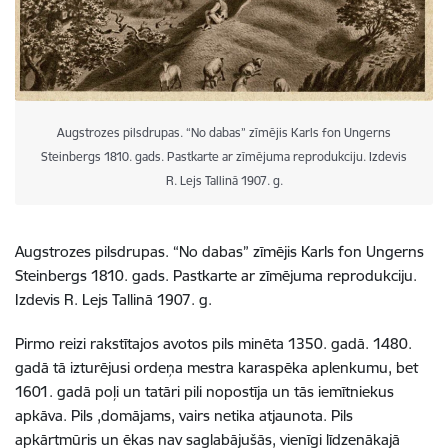
Augstrozes pilsdrupas. “No dabas” zīmējis Karls fon Ungerns
Steinbergs 1810. gads. Pastkarte ar zīmējuma reprodukciju. Izdevis
R. Lejs Tallinā 1907. g.
Augstrozes pilsdrupas. “No dabas” zīmējis Karls fon Ungerns
Steinbergs 1810. gads. Pastkarte ar zīmējuma reprodukciju.
Izdevis R. Lejs Tallinā 1907. g.
Pirmo reizi rakstītajos avotos pils minēta 1350. gadā. 1480.
gadā tā izturējusi ordeņa mestra karaspēka aplenkumu, bet
1601. gadā poļi un tatāri pili nopostīja un tās iemītniekus
apkāva. Pils ,domājams, vairs netika atjaunota. Pils
apkārtmūris un ēkas nav saglabājušās, vienīgi līdzenākajā