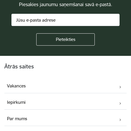
Piesakies jaunumu saņemšanai savā e-pastā.
Kājene
Ātrās saites
Vakances
Iepirkumi
Par mums