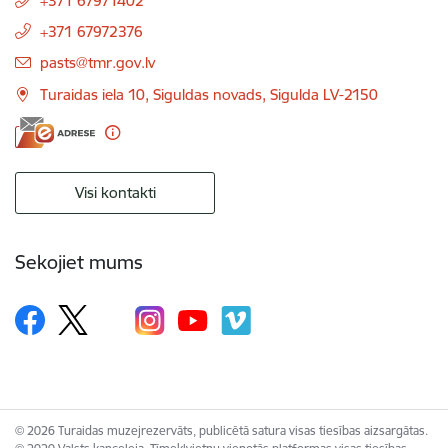
+371 67971402
+371 67972376
E-pasts:
pasts@tmr.gov.lv
Turaidas iela 10, Siguldas novads, Sigulda LV-2150
Visi kontakti
Sekojiet mums
© 2026 Turaidas muzejrezervāts, publicētā satura visas tiesības aizsargātas.