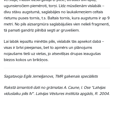
ugunsieročiem piemēroti, torņi. Līdz mūsdienām vislabāk –
divu stāvu augstumā, saglabājies no laukakmeņiem celtais
rietumu puses tornis, t.s. Baltais tornis, kura augstums ir ap 9
metri. No pils aizsargmūra saglabājušies vien nelieli fragmenti,
tā pamati gandrīz pilnībā segti ar gruvešiem.
Lai labāk iepazītu minētās pilis, vislabāk tās apsekot dabā –
visas ir brīvi pieejamas, bet to apmērs un plānojums
nojaušams tieši uz vietas, jo atsevišķas drupas ieaugušas
biezos kokos un brikšņos.
Sagatavoja Egils Jemeļjanovs, TMR galvenais speciālists
Rakstā izmantoti dati no grāmatas A. Caune, I. Ose “Latvijas
viduslaiku pilis IV”. Latvijas Vēstures institūta apgāds, R. 2004.