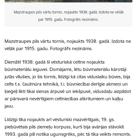
Mazstraupes pils vārtu tornis, nojaukts 1938. gadā. Izdota ne vēlāk
par 1915. gadu. Fotogrāfs nezināms.
Mazstraupes pils vārtu tornis, nojaukts 1938. gadā. Izdota ne
vēlāk par 1915. gadu. Fotogrāfs nezināms.
Diemžēl 1938. gadā šī vēsturiskā celtne nojaukta
būvmateriālu ieguvei. Domājams, lētu būvmateriālu kārotāji
jutās vīlušies, jo šis tornis, līdzīgi kā citas viduslaiku būves, bija
celts t.s. čaulmūra tehnikā, t.i. būvniecībai derīgie akmeņi un
ķieģeļi likti tikai sienas ārpusē un iekšpusē, vidusdaļu aizpildot
ar pārsvarā nevērtīgiem celtniecības atkritumiem un kaļķu
javu.
Līdzīgi tika nojaukts arī vēsturiski mazvērtīgais, 19. gs.
piebūvētais pils ziemeļu korpuss, kurš bija avārijas stāvoklī.
1993. gadā pilī notika ugunsgrēks, pēc tā tika veikts remonts.