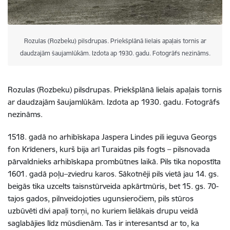
Rozulas (Rozbeku) pilsdrupas. Priekšplānā lielais apaļais tornis ar
daudzajām šaujamlūkām. Izdota ap 1930. gadu. Fotogrāfs nezināms.
Rozulas (Rozbeku) pilsdrupas. Priekšplānā lielais apaļais tornis
ar daudzajām šaujamlūkām. Izdota ap 1930. gadu. Fotogrāfs
nezināms.
1518. gadā no arhibīskapa Jaspera Lindes pili ieguva Georgs
fon Krīdeners, kurš bija arī Turaidas pils fogts – pilsnovada
pārvaldnieks arhibīskapa prombūtnes laikā. Pils tika nopostīta
1601. gadā poļu–zviedru karos. Sākotnēji pils vietā jau 14. gs.
beigās tika uzcelts taisnstūrveida apkārtmūris, bet 15. gs. 70-
tajos gados, pilnveidojoties ugunsieročiem, pils stūros
uzbūvēti divi apaļi torņi, no kuriem lielākais drupu veidā
saglabājies līdz mūsdienām. Tas ir interesantsd ar to, ka