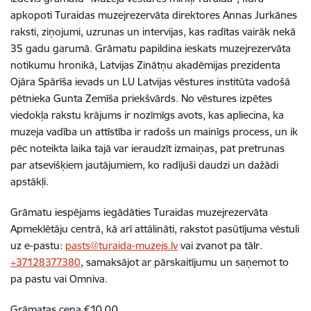
apkopoti Turaidas muzejrezervāta direktores Annas Jurkānes
raksti, ziņojumi, uzrunas un intervijas, kas radītas vairāk nekā
35 gadu garumā. Grāmatu papildina ieskats muzejrezervāta
notikumu hronikā, Latvijas Zinātņu akadēmijas prezidenta
Ojāra Spārīša ievads un LU Latvijas vēstures institūta vadošā
pētnieka Gunta Zemīša priekšvārds. No vēstures izpētes
viedokļa rakstu krājums ir nozīmīgs avots, kas apliecina, ka
muzeja vadība un attīstība ir radošs un mainīgs process, un ik
pēc noteikta laika tajā var ieraudzīt izmaiņas, pat pretrunas
par atsevišķiem jautājumiem, ko radījuši daudzi un dažādi
apstākļi.
Grāmatu iespējams iegādāties Turaidas muzejrezervāta
Apmeklētāju centrā, kā arī attālināti, rakstot pasūtījuma vēstuli
uz e-pastu:
pasts@turaida-muzejs.lv
vai zvanot pa tālr.
+37128377380
, samaksājot ar pārskaitījumu un saņemot to
pa pastu vai Omniva.
Grāmatas cena €10.00