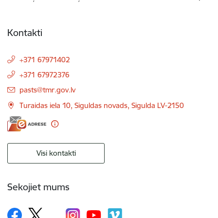
Kontakti
+371 67971402
+371 67972376
E-pasts:
pasts@tmr.gov.lv
Turaidas iela 10, Siguldas novads, Sigulda LV-2150
Visi kontakti
Sekojiet mums