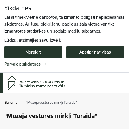
Pāriet uz lapas saturu
Sīkdatnes
Spied
lai meklētu
Enter
Lai šī tīmekļvietne darbotos, tā izmanto obligāti nepieciešamās
sīkdatnes. Ar Jūsu piekrišanu papildus šajā vietnē var tikt
izmantotas statistikas un sociālo mediju sīkdatnes.
Lūdzu, atzīmējiet savu izvēli:
Noraidīt
Apstiprināt visas
Pārvaldīt sīkdatnes
Sākums
“Muzeja vēstures mirkļi Turaidā”
“Muzeja vēstures mirkļi Turaidā”