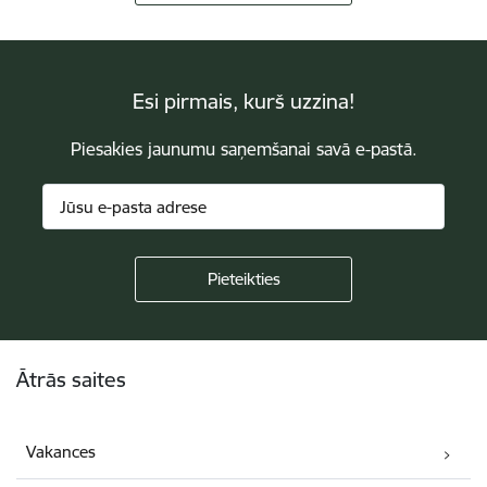
Esi pirmais, kurš uzzina!
Piesakies jaunumu saņemšanai savā e-pastā.
Kājene
Ātrās saites
Vakances