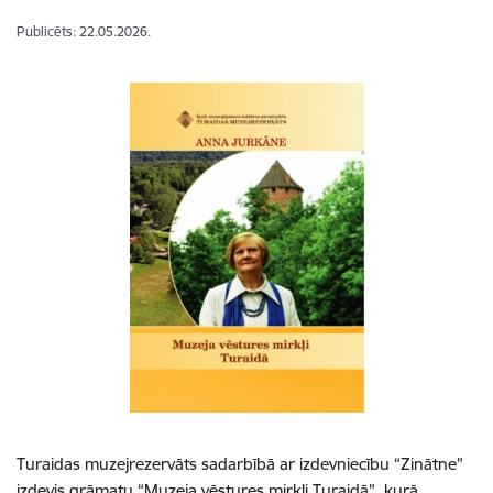
Publicēts: 22.05.2026.
Turaidas muzejrezervāts sadarbībā ar izdevniecību “Zinātne”
izdevis grāmatu “Muzeja vēstures mirkļi Turaidā”, kurā