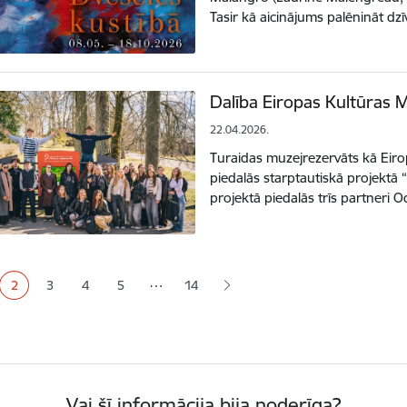
Tasir kā aicinājums palēnināt dz
Dalība Eiropas Kultūras 
22.04.2026.
Turaidas muzejrezervāts kā Eir
piedalās starptautiskā projektā 
projektā piedalās trīs partneri
ana
…
2
3
4
5
14
a
Pašreizējā lapa
Lapa
Lapa
Lapa
Vai šī informācija bija noderīga?