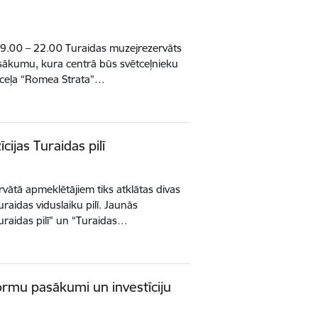
19.00 – 22.00 Turaidas muzejrezervāts
sākumu, kura centrā būs svētceļnieku
 ceļa “Romea Strata”…
ijas Turaidas pilī
vātā apmeklētājiem tiks atklātas divas
raidas viduslaiku pilī. Jaunās
Turaidas pilī” un “Turaidas…
rmu pasākumi un investīciju