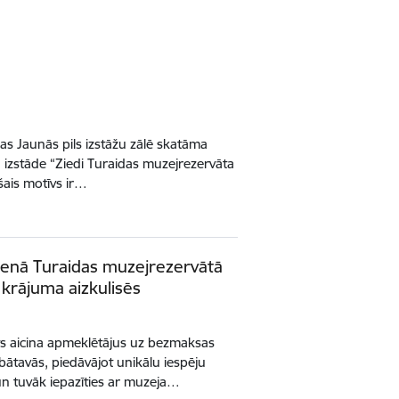
ldas Jaunās pils izstāžu zālē skatāma
 izstāde “Ziedi Turaidas muzejrezervāta
šais motīvs ir…
ienā Turaidas muzejrezervātā
 krājuma aizkulisēs
ts aicina apmeklētājus uz bezmaksas
ātavās, piedāvājot unikālu iespēju
un tuvāk iepazīties ar muzeja…