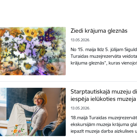
Ziedi krājuma gleznās
13.05.2026.
No 15. maija līdz 5. jūlijam Sigu
Turaidas muzejrezervāta veidota
krājuma gleznās”, kuras vienojo
Starptautiskajā muzeju d
iespēja ielūkoties muzeja
13.05.2026.
18.maijā Turaidas muzejrezervā
ekskursijām muzeja krājuma glab
iepazīt muzeja darba aizkulises 