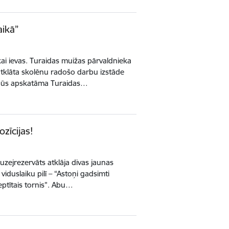
aikā”
ai ievas. Turaidas muižas pārvaldnieka
atklāta skolēnu radošo darbu izstāde
e būs apskatāma Turaidas…
zīcijas!
zejrezervāts atklāja divas jaunas
viduslaiku pilī – “Astoņi gadsimti
septītais tornis”. Abu…