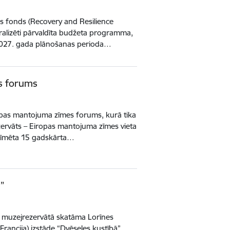
s fonds (Recovery and Resilience
ntralizēti pārvaldīta budžeta programma,
 2027. gada plānošanas perioda…
s forums
iropas mantojuma zīmes forums, kurā tika
zervāts – Eiropas mantojuma zīmes vieta
tzīmēta 15 gadskārta…
”
 muzejrezervātā skatāma Lorīnes
rancija) izstāde “Dvēseles kustībā”.