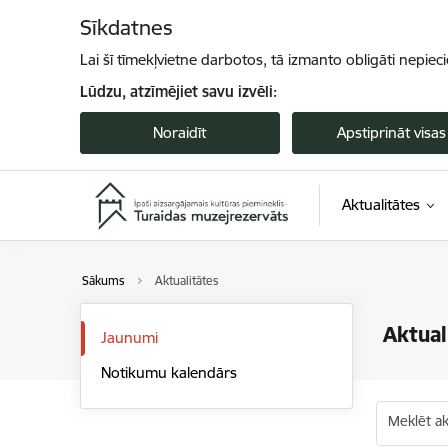
Pāriet uz lapas saturu
Sīkdatnes
Lai šī tīmekļvietne darbotos, tā izmanto obligāti nepiec
Lūdzu, atzīmējiet savu izvēli:
Noraidīt
Apstiprināt visas
Aktualitātes
Sākums
Aktualitātes
Aktual
Jaunumi
Notikumu kalendārs
Meklēt akt