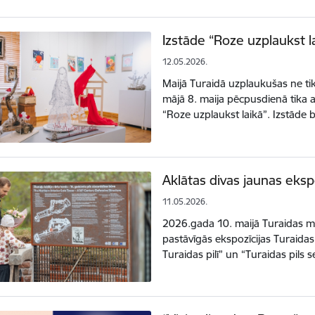
Izstāde “Roze uzplaukst l
12.05.2026.
Maijā Turaidā uzplaukušas ne tik
mājā 8. maija pēcpusdienā tika 
“Roze uzplaukst laikā”. Izstād
Aklātas divas jaunas ekspo
11.05.2026.
2026.gada 10. maijā Turaidas mu
pastāvīgās ekspozīcijas Turaidas 
Turaidas pilī” un “Turaidas pils 