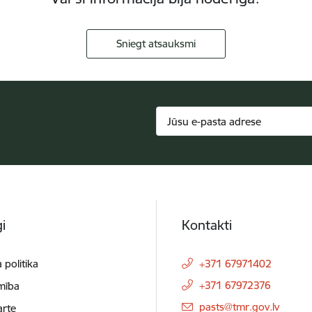
Sniegt atsauksmi
i
Kontakti
 politika
+371 67971402
+371 67972376
mība
E-pasts:
pasts@tmr.gov.lv
arte