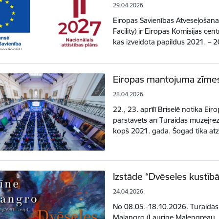
29.04.2026.
Eiropas Savienības Atveseļošana
Facility) ir Eiropas Komisijas ce
kas izveidota papildus 2021. –
Eiropas mantojuma zīme
28.04.2026.
22., 23. aprīlī Briselē notika E
pārstāvēts arī Turaidas muzejre
kopš 2021. gada. Šogad tika a
Izstāde “Dvēseles kustībā
24.04.2026.
No 08.05.-18.10.2026. Turaidas
Malangro (Laurine Malengreau, F