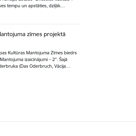
īves tempu un apstāties, dziļāk…
Mantojuma zīmes projektā
opas Kultūras Mantojuma Zīmes biedrs
“Mantojuma izaicinājumi – 2”. Šajā
 Oderbruka (Das Oderbruch, Vācija…