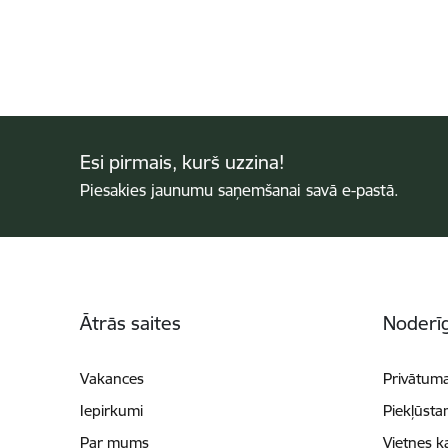
Esi pirmais, kurš uzzina!
Piesakies jaunumu saņemšanai savā e-pastā.
Kājene
Ātrās saites
Noderīg
Vakances
Privātuma
Iepirkumi
Piekļūsta
Par mums
Vietnes k