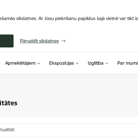
iešamās sīkdatnes. Ar Jūsu piekrišanu papildus šajā vietnē var tikt i
Pārvaldīt sīkdatnes
Apmeklētājiem
Ekspozīcijas
Izglītība
Par mum
itātes
ualitāti