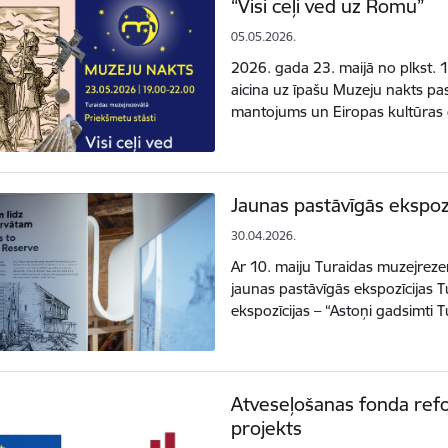
“Visi ceļi ved uz Romu”
05.05.2026.
2026. gada 23. maijā no plkst. 
aicina uz īpašu Muzeju nakts pa
mantojums un Eiropas kultūras
Jaunas pastāvīgās ekspozīc
30.04.2026.
Ar 10. maiju Turaidas muzejrezer
jaunas pastāvīgās ekspozīcijas Tu
ekspozīcijas – “Astoņi gadsimti 
Atveseļošanas fonda refo
projekts