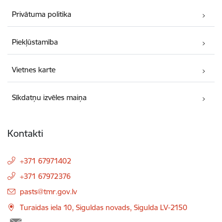
Privātuma politika
Piekļūstamība
Vietnes karte
Sīkdatņu izvēles maiņa
Kontakti
+371 67971402
+371 67972376
E-pasts:
pasts@tmr.gov.lv
Turaidas iela 10, Siguldas novads, Sigulda LV-2150