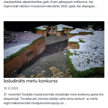
starptautiskas atpazīstamības gads. Esam apkopojuši notikumus, kas
visprecīzāk raksturo muzejrezervāta darbu 2025. gadā, kas atspoguļo…
Izsludināts metu konkurss
10.12.2025.
27. novembrī Turaidas muzejrezervāts izsludinājis metu konkursu jaunai āra
ekspozīcijai “Turaidas pils ziemeļu iekšējo vārtu torņa vēsture” ar mērķi
iegūt mākslinieciskā risinājuma koncepciju un…