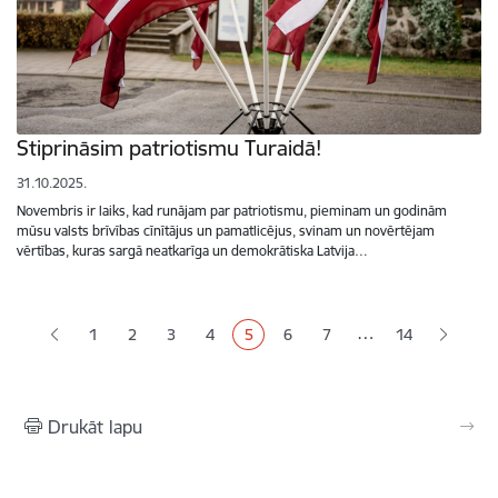
Stiprināsim patriotismu Turaidā!
31.10.2025.
Novembris ir laiks, kad runājam par patriotismu, pieminam un godinām
mūsu valsts brīvības cīnītājus un pamatlicējus, svinam un novērtējam
vērtības, kuras sargā neatkarīga un demokrātiska Latvija…
Lapošana
…
1
2
3
4
5
6
7
14
Lapa
Lapa
Lapa
Pašreizējā lapa
Lapa
Lapa
Drukāt lapu