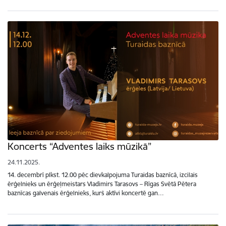
Koncerts “Adventes laiks mūzikā”
24.11.2025.
14. decembrī plkst. 12.00 pēc dievkalpojuma Turaidas baznīcā, izcilais
ērģelnieks un ērģeļmeistars Vladimirs Tarasovs – Rīgas Svētā Pētera
baznīcas galvenais ērģelnieks, kurš aktīvi koncertē gan…