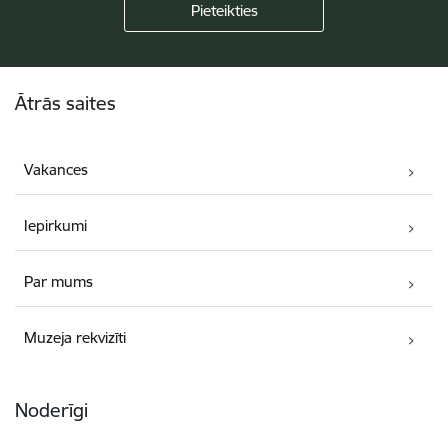
Kājene
Ātrās saites
Vakances
Iepirkumi
Par mums
Muzeja rekvizīti
Noderīgi