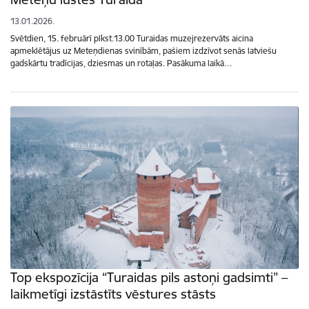
13.01.2026.
Svētdien, 15. februārī plkst.13.00 Turaidas muzejrezervāts aicina
apmeklētājus uz Meteņdienas svinībām, pašiem izdzīvot senās latviešu
gadskārtu tradīcijas, dziesmas un rotaļas. Pasākuma laikā…
Top ekspozīcija “Turaidas pils astoņi gadsimti” –
laikmetīgi izstāstīts vēstures stāsts