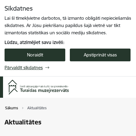
Pāriet uz lapas saturu
Sīkdatnes
Spied
lai meklētu
Enter
Lai šī tīmekļvietne darbotos, tā izmanto obligāti nepieciešamās
sīkdatnes. Ar Jūsu piekrišanu papildus šajā vietnē var tikt
izmantotas statistikas un sociālo mediju sīkdatnes.
Lūdzu, atzīmējiet savu izvēli:
Noraidīt
Apstiprināt visas
Pārvaldīt sīkdatnes
Sākums
Aktualitātes
Aktualitātes